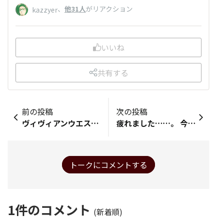
、
他31人
がリアクション
kazzyer
いいね
共有する
前の投稿
次の投稿
ヴィヴィアンウエストウッドのブランドが好きなのですが、 （最近はめっきり買ってないが笑） 家族も香港のお友達ですら知っていたけど。 久しぶりに会ったお友達が知らなくて。。同世代だけど。ジェネレーションギャップを感じてしまった今日この頃。
疲れました……。 今日は先日雇った新人さんにある業務を教えてたのですが、ちょっと厳しそうですね……。 今日は無理そうだったので一旦中断しましたが。 再開してマスターできるといいのですが。
トークにコメントする
1
件のコメント
(新着順)