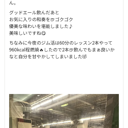
ん。
グッドエール飲んだあと
お気に入りの和奏を🍺ゴクゴク
優美な味わいを堪能しました♪
美味しいですね😋
ちなみに今夜のジム活は60分のレッスン2本やって
960kcal程燃焼🔥したので2本🍺飲んでもまぁ良いか
なと自分を甘やかしてしまいました🤣