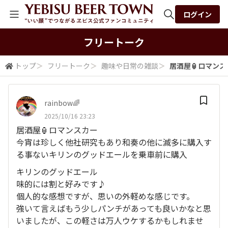
ログイン
全体検索
フリートーク
トップ
＞
フリートーク
＞
趣味や日常の雑談
＞
居酒屋🏮ロマンス
検索
rainbow🌈
2025/10/16 23:23
居酒屋🏮ロマンスカー
今宵は珍しく他社研究もあり和奏の他に滅多に購入す
る事ないキリンのグッドエールを乗車前に購入
キリンのグッドエール
味的には割と好みです♪
個人的な感想ですが、思いの外軽めな感じです。
強いて言えばもう少しパンチがあっても良いかなと思
いましたが、この軽さは万人ウケするかもしれませ