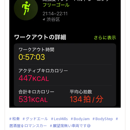
和奏
グッドエール
LesMills
BodyJam
BodyStep
居酒屋🏮ロマンスカー
展望席無い車両です😅