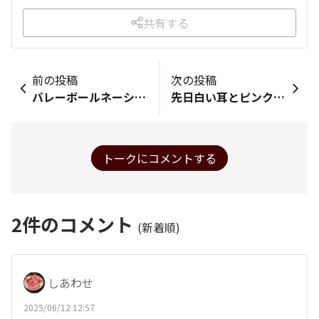
共有する
前の投稿
次の投稿
バレーボールネーションズリーグ 男子大会 日本代表初戦勝利おめでとうございます🎊
先日白い耳とピンクの肉球さまが紹介してらしたお醤油、なんとなくピピっときて早速探して注文したら、もう届いてしまいました！ 早いなぁ…… 説明を読んで、これは大丈夫そうと思ったので思い切ってちょっと大きな瓶です。 週末の楽しみが増えました！
トークにコメントする
2
件のコメント
(新着順)
しあわせ
2025/06/12 12:57