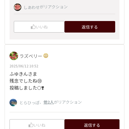
がリアクション
しあわせ
いいね
返信する
ラズベリー
2025/06/12 10:52
ふゆきんさま
残念でしたね😢
投稿しました🌕❣️
、
他2人
がリアクション
とらひっぽ
いいね
返信する