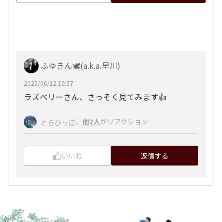
ふゆきん🕊️(a.k.a.早川)
2025/06/12 10:57
ラズベリーさん、さっそく見てみます👍
、
他2人
がリアクション
とらひっぽ
いいね
返信する