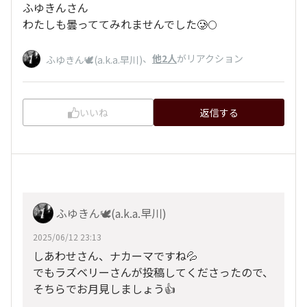
ふゆきんさん
わたしも曇っててみれませんでした🥲🌕
、
他2人
がリアクション
ふゆきん🕊️(a.k.a.早川)
いいね
返信する
ふゆきん🕊️(a.k.a.早川)
2025/06/12 23:13
しあわせさん、ナカーマですね💦
でもラズベリーさんが投稿してくださったので、
そちらでお月見しましょう👍