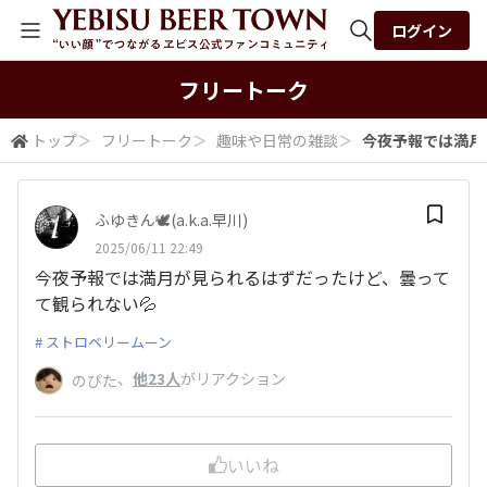
ログイン
全体検索
フリートーク
トップ
＞
フリートーク
＞
趣味や日常の雑談
＞
今夜予報では満月が
検索
ふゆきん🕊️(a.k.a.早川)
2025/06/11 22:49
今夜予報では満月が見られるはずだったけど、曇って
て観られない💦
ストロベリームーン
、
他23人
がリアクション
のぴた
いいね