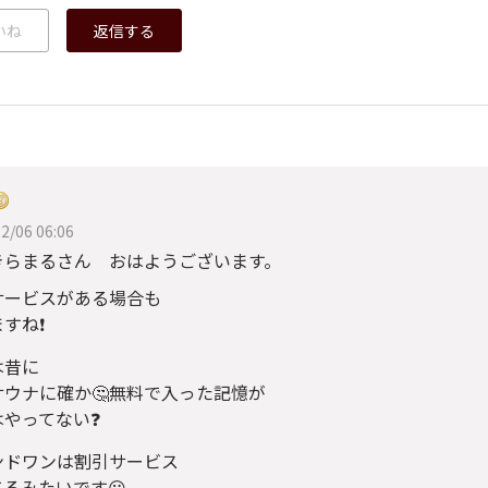
いね
返信する
2/06 06:06
きらまるさん おはようございます。
サービスがある場合も
すね❗
は昔に
サウナに確か🤔無料で入った記憶が
はやってない❓
ンドワンは割引サービス
るみたいです😀