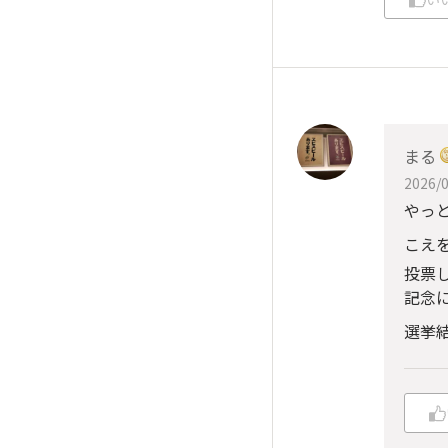
まる
2026/0
やっ
こえ
投票
記念に
選挙