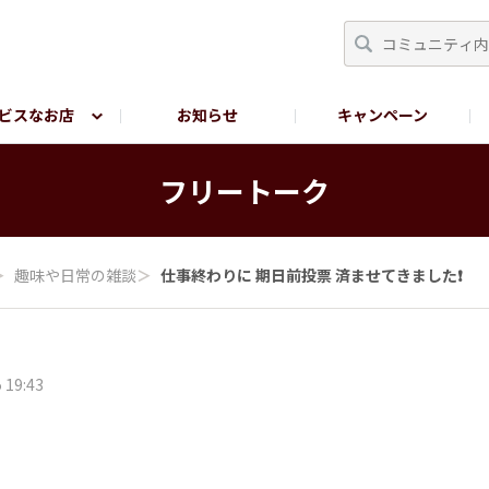
ビスなお店
お知らせ
キャンペーン
RY TOKYO
YEBISU BREWERY TOKYO公式LINE
サ
フリートーク
＞
趣味や日常の雑談
＞
仕事終わりに 期日前投票 済ませてきました❗
 19:43