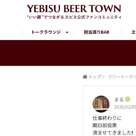
トークラウンジ
担当語りBAR
ヱ
フリートーク
ヱビス提供店情報
ヱビスブランドサイト
ヱビスフォト
YEBISU BAR
YEBISU BREWE
サッポロビール公式Instagram
トップ
＞
フリートーク
まる
2026/02/05
仕事終わりに
期日前投票
済ませてきました❗