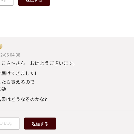
2/06 04:38
とこさ〜さん おはようございます。
を届けてきました❗
したら貰えるので
😀
結果はどうなるのかな❓
いいね
返信する