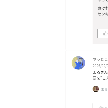
良け
セン
やっとこ
2026/02/0
まるさん
票を“こ
まる
い