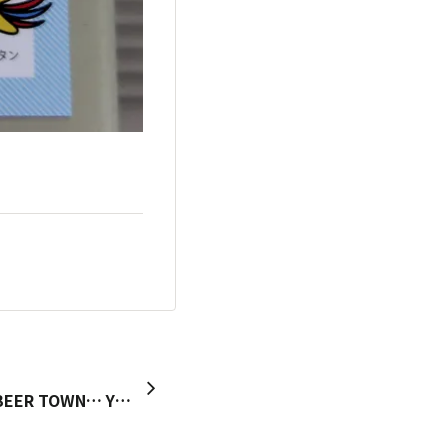
【本日の御神籤】 YEBISU BEER TOWN… YEBISU BARアプリ……末吉 皆さんには鬼門ってあるのかな❓ 神奈川県民になって先日で丸32年になったのだが、どうも湘南方面がそれっぽい…🤔 鎌倉＆江ノ島エリア🏄️、近年では🌊茅ヶ崎周辺… 鎌倉はコロナ禍に長年通い続けた長谷の🍰ケーキ屋が閉店してから行かなくなったが、⛩️鶴岡八幡宮は本当に合わなかった😞 茅ヶ崎は何でもなかったけど、近年チョッとなぁ🤨 今日なんか、 午前中…乗車中の相模線で踏切内で乗用車の立ち往生で緊急停止🫸🚃 夜…何時に帰るか小田急を検索したら、小田急江ノ島線が人身事故で運転見合わせ⚠️😱 ※レストラン🍴でもっと飲食してください❗ってことか❓🤣 御祓いをして貰ったというのになぁ😮‍💨