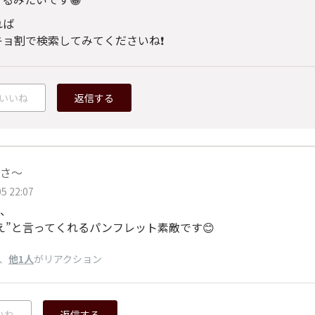
れば
キョ割で検索してみてくださいね❗
いいね
返信する
さ～
5 22:07
、
え”と言ってくれるパンフレット素敵です😊
、
他1人
がリアクション
いね
返信する