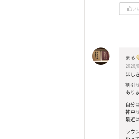
い
まる
2026/0
ほし
割引
ありま
自分
神戸
最近
ラウ
やって