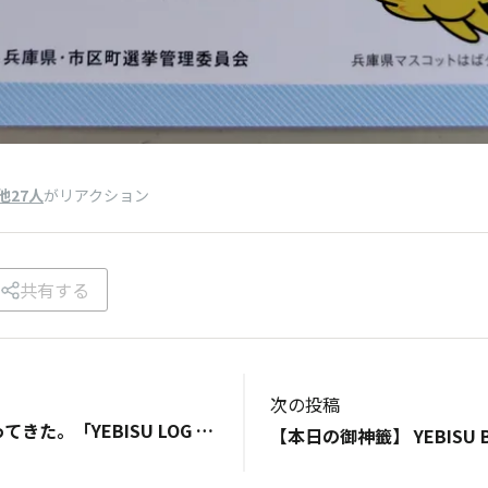
他27人
がリアクション
共有する
次の投稿
YEBISU BARに行ってきた。「YEBISU LOG 2026」のチェックインは、アプリをかざしてもダメだよ。YBTの画面だよ。 ・・・間違えちゃった、テヘヘ・・