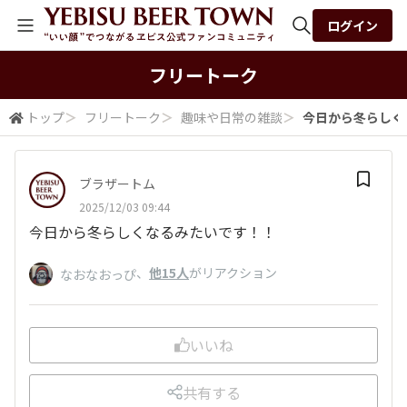
ログイン
全体検索
フリートーク
トップ
＞
フリートーク
＞
趣味や日常の雑談
＞
今日から冬らしく
検索
ブラザートム
2025/12/03 09:44
今日から冬らしくなるみたいです！！
、
他15人
がリアクション
なおなおっぴ
いいね
共有する