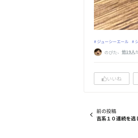
ジューシーエール
、
他19人
のぴた
いいね
前の投稿