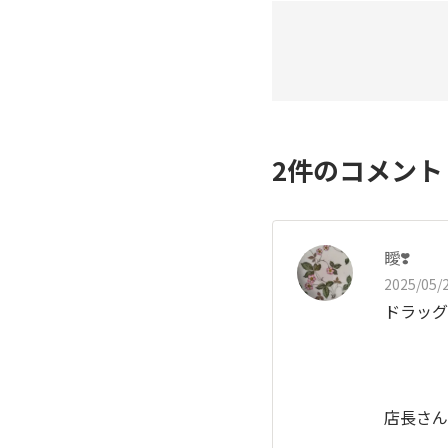
2
件のコメン
瞹❣️
2025/05/2
ドラッグ
店長さん