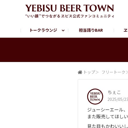
トークラウンジ
担当語りBAR
ヱ
フリートーク
ヱビス提供店情報
ヱビスブランドサイト
ヱビスフォト
YEBISU BAR
YEBISU BREWE
サッポロビール公式Instagram
トップ
＞
フリートーク
ちぇこ
2025/05/23
ジューシーエール
また販売してほしい
見た目もかわいい