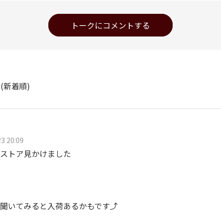
トークにコメントする
ト
(新着順)
3 20:09
ストア見かけました
聞いてみると入荷あるかもです⤴️