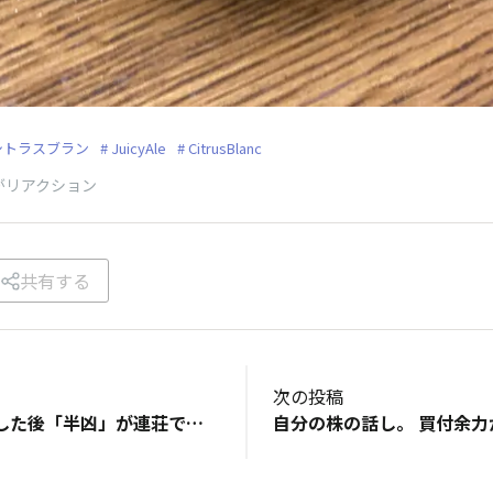
シトラスブラン
JuicyAle
CitrusBlanc
がリアクション
共有する
次の投稿
吉系１０連続を逃した後「半凶」が連荘で来ましたが、めげずに再度吉系１０連続を目指します。