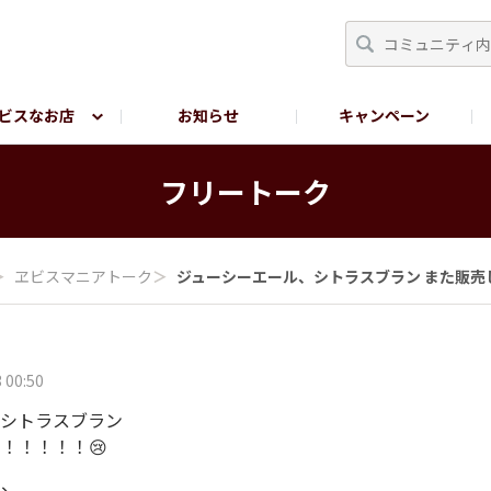
ビスなお店
お知らせ
キャンペーン
RY TOKYO
YEBISU BREWERY TOKYO公式LINE
サ
フリートーク
＞
ヱビスマニアトーク
＞
ジューシーエール、シトラスブラン また販売し.
 00:50
、シトラスブラン
！！！！！😢
し、