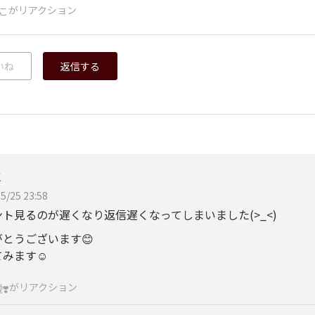
がリアクション
こ
いね
返信する
こ
5/25 23:58
ト見るのが遅くなり返信遅くなってしまいました(>_<)
がとうございます😊
みます☺️
がリアクション
❣️