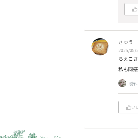
さゆう
2025/05/2
ちぇこさ
私も同感
瞹❣️
い