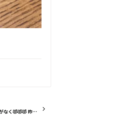
自分の株の話し。 買付余力がなく🤣🤣🤣 昨日は持ち株整理で 日本トムソンを1つ残して売却後 南海電鉄を追加 楽しみが増えました😀 持ち株整理 今日はどうするかな❓ 京急のニーサ分２００株 売却して 他を買うか迷う🤔