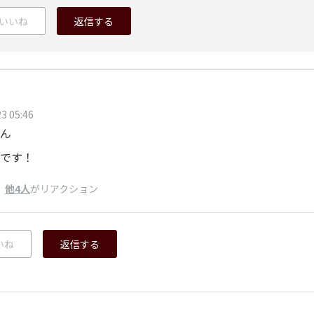
いいね
返信する
3 05:46
ん
です！
、
他4人
がリアクション
いね
返信する