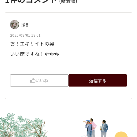
(新着順)
瞹❣️
2025/08/01 18:01
お！エキサイトの奥
いい席ですね！🍻🍻🍻
いいね
返信する