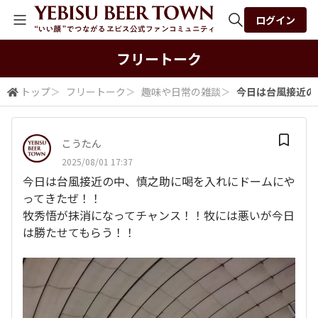
ログイン
全体検索
フリートーク
トップ
＞
フリートーク
＞
趣味や日常の雑談
＞
今日は台風接近の
検索
こうたん
2025/08/01 17:37
今日は台風接近の中、慎之助に喝を入れにドームにや
ってきたぜ！！
牧秀悟が抹消になってチャンス！！牧には悪いが今日
は勝たせてもらう！！