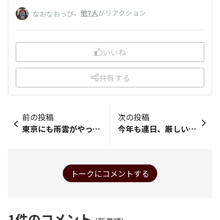
、
他7人
がリアクション
なおなおっぴ
いいね
共有する
前の投稿
次の投稿
東京にも雨雲がやって来ました。 今夜は久しぶりに雨かな？☔ 夕方の止んでるうちに地域猫に餌をあげられたらいいな。 😺☔
今年も連日、厳しい暑さが続いていますね！ 火照った体に極上のヱビスビールはいかがでしょうか♪ YEBIStockでは、ヱビスビール誕生の地、恵比寿ならではの上質な時間を最高の一杯を楽しめる４つのスポットをご紹介しています。 ぜひご覧ください。 https://yebistock.gardenplace.jp/seasonal/20250801_44/
トークにコメントする
1
件のコメント