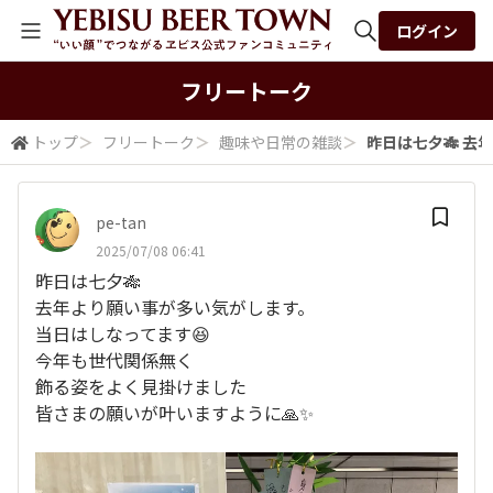
ログイン
全体検索
フリートーク
トップ
＞
フリートーク
＞
趣味や日常の雑談
＞
昨日は七夕🎋 去
検索
pe-tan
2025/07/08 06:41
昨日は七夕🎋
去年より願い事が多い気がします。
当日はしなってます😆
今年も世代関係無く
飾る姿をよく見掛けました
皆さまの願いが叶いますように🙏✨