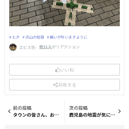
七夕
沢山の短冊
願いが叶いますように
、
他21人
がリアクション
ヱビス狂
いいね
共有する
前の投稿
次の投稿
タウンの皆さん、おはようございます♪ 朝の飛行機雲が見れました✨ 今日も笑顔で自分らしく ボチボチいきましょう♪
鹿児島の地震が気になります。 早く落ち着きますように。