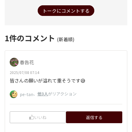
トークにコメントする
1
件のコメント
(新着順)
春告花
2025/07/08 07:14
皆さんの願いが溢れて重そうです😅
、
他3人
がリアクション
pe-tan
いいね
返信する