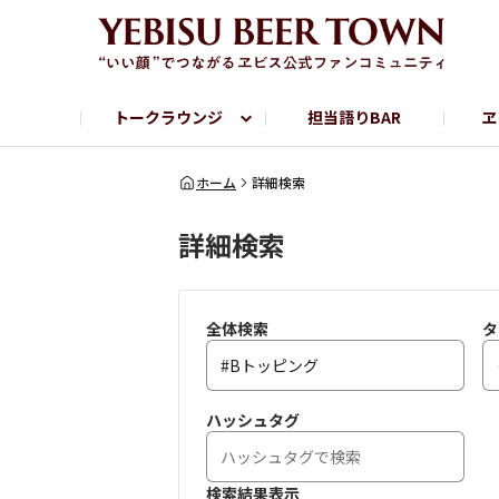
トークラウンジ
担当語りBAR
ヱ
フリートーク
ヱビス提供店情報
ヱビスブランドサイト
ヱビスフォト
YEBISU BAR
YEBISU BREWE
ホーム
詳細検索
詳細検索
サッポロビール公式Instagram
全体検索
タ
ハッシュタグ
検索結果表示