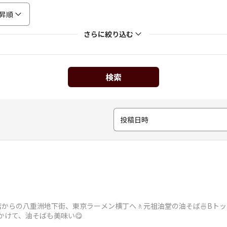
昇順
さらに絞り込む
検索
投稿日時
八重北店からの八重洲地下街、東京ラーメン横丁へ🚶元祖油堂の油そば🍜B
かけて、油そばも美味い😋