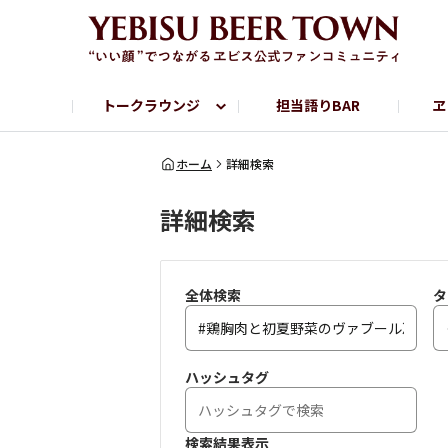
トークラウンジ
担当語りBAR
ヱ
フリートーク
ヱビス提供店情報
ヱビスブランドサイト
ヱビスフォト
YEBISU BAR
YEBISU BREWE
ホーム
詳細検索
詳細検索
サッポロビール公式Instagram
全体検索
タ
ハッシュタグ
検索結果表示