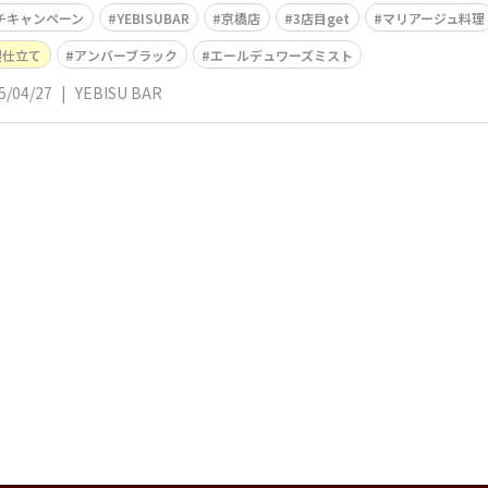
チキャンペーン
YEBISUBAR
京橋店
3店目get
マリアージュ料理
製仕立て
アンバーブラック
エールデュワーズミスト
5/04/27
|
YEBISU BAR