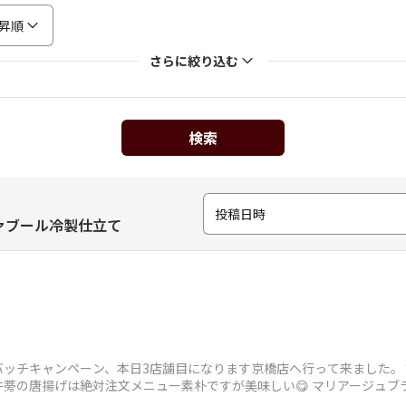
昇順
さらに絞り込む
検索
投稿日時
ァブール冷製仕立て
ッチキャンペーン、本日3店舗目になります京橋店へ行って来ました。
蒡の唐揚げは絶対注文メニュー素朴ですが美味しい😋 マリアージュブ