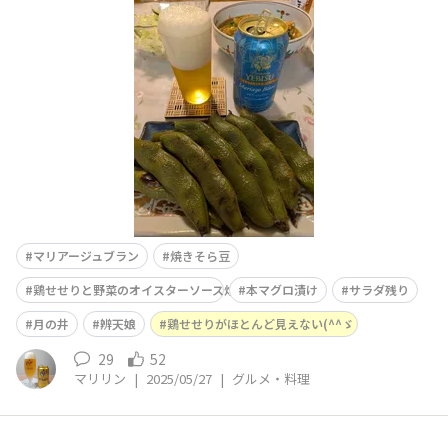
ら豆、鶏せせりと野菜のオイスターソース炒め、本マグロ
漬け、サラダの残りとともに美味しかったです ご馳走さ
までした🙏
マリアージュブラン
焼きそら豆
鶏せせりと野菜のオイスターソース炒め
本マグロ漬け
サラダ残り
月の井
辨天娘
鶏せせりがほとんど見えない(^^ゞ
29
52
マリリン
|
2025/05/27
|
グルメ・料理