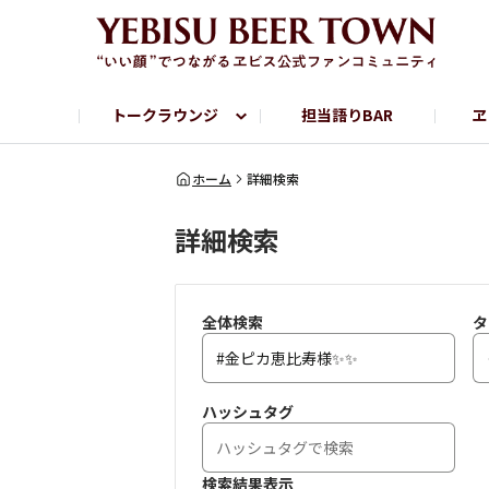
トークラウンジ
担当語りBAR
ヱ
フリートーク
ヱビス提供店情報
ヱビスブランドサイト
ヱビスフォト
YEBISU BAR
YEBISU BREWE
ホーム
詳細検索
詳細検索
サッポロビール公式Instagram
全体検索
タ
ハッシュタグ
検索結果表示