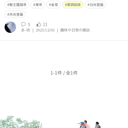
光菩薩が奉られています。
教王護国寺
東寺
金堂
薬師如来
日光菩薩
月光菩薩
5
21
あ-坊
|
2023/12/03
|
趣味や日常の雑談
1-1件 / 全1件