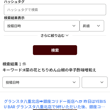
ハッシュタグ
検索結果表示
投稿日時
昇順
さらに絞り込む
検索
検索結果
1 件
キーワード:#菜の花とちりめん山椒の辛子酢味噌和え
投稿日時
グランスタ八重北店➡銀座コリドー街店へ🍺
昨日はYEBIS
U BAR グランスタ八重北店で9杯いただいた後、銀座コリ