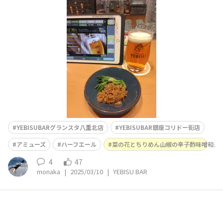
ドー街店へ🍺グランスタにコリドー街のM氏が久しぶりに
ヘルプに入っていたので、何となくコリドー街店へハシゴ
🚶‍♂ コリドー街店では、アミューズ“菜の花とちりめん山
椒の辛子酢味噌和え”をお供にハーフエールで
YEBISUBARグランスタ八重北店
YEBISUBAR銀座コリドー街店
アミューズ
ハーフエール
菜の花とちりめん山椒の辛子酢味噌和え
4
47
monaka
|
2025/03/10
|
YEBISU BAR