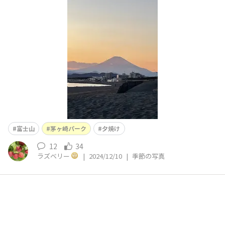
良いです🌊
富士山
茅ヶ崎パーク
夕焼け
12
34
ラズベリー
|
2024/12/10
|
季節の写真