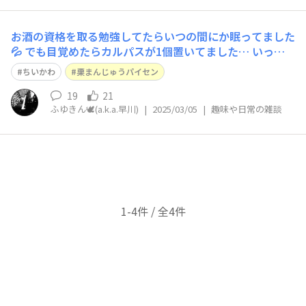
お酒の資格を取る勉強してたらいつの間にか眠ってました
💦 でも目覚めたらカルパスが1個置いてました… いった
い誰が？
ちいかわ
栗まんじゅうパイセン
19
21
ふゆきん🕊️(a.k.a.早川)
|
2025/03/05
|
趣味や日常の雑談
1-4件 / 全4件