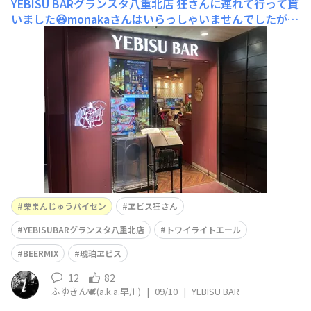
YEBISU BARグランスタ八重北店
狂さんに連れて行って貰
いました😆monakaさんはいらっしゃいませんでしたが
😭、二人で音楽談義など今回初めて会った気がしない、
昔から知っている様な頼れる兄貴でした😆ちいかわなど
密かにかなりの影響を受けてます😁今回最後までお付き
合いいただきありがとうございました😊また来年の春行
きますのでお会いしましょ
栗まんじゅうパイセン
ヱビス狂さん
YEBISUBARグランスタ八重北店
トワイライトエール
BEERMIX
琥珀ヱビス
12
82
ふゆきん🕊️(a.k.a.早川)
|
09/10
|
YEBISU BAR