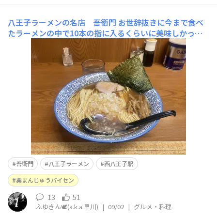
八王子ラーメンの名店 吾衛門
お世辞抜きに今まで食べ
たラーメンの中で10本の指に入るくらいに美味しかった
😋八王子まで来た甲斐がありました😆これも我がパイセ
ンのおかげです👍あまりの美味さにもう一杯行きたかった
です😉本当にありがとうございました😭🙏茹だるような
暑さの中、行列が続く💦
吾衛門
八王子ラーメン
西八王子駅
栗まんじゅうパイセン
13
51
ふゆきん🕊️(a.k.a.早川)
|
09/02
|
グルメ・料理