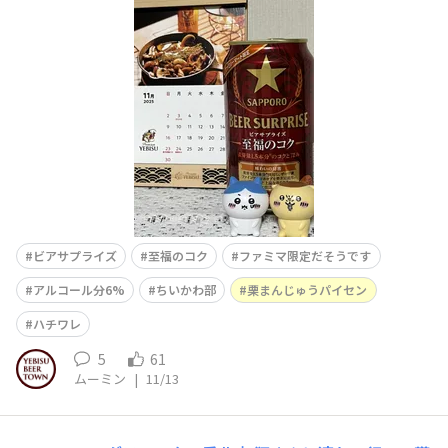
ゃと思いました！冬に合います👍皆様も是非！！
ビアサプライズ
至福のコク
ファミマ限定だそうです
アルコール分6%
ちいかわ部
栗まんじゅうパイセン
ハチワレ
5
61
ムーミン
|
11/13