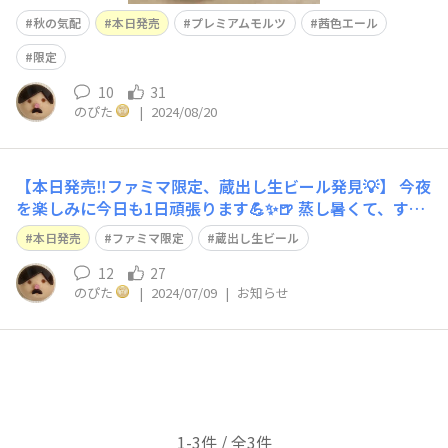
秋の気配
本日発売
プレミアムモルツ
茜色エール
限定
10
31
のぴた
|
2024/08/20
【本日発売‼️ファミマ限定、蔵出し生ビール発見💡】 今夜
を楽しみに今日も1日頑張ります💪✨🍺 蒸し暑くて、すで
に汗だく💦
本日発売
ファミマ限定
蔵出し生ビール
12
27
のぴた
|
2024/07/09
|
お知らせ
1-3件 / 全3件