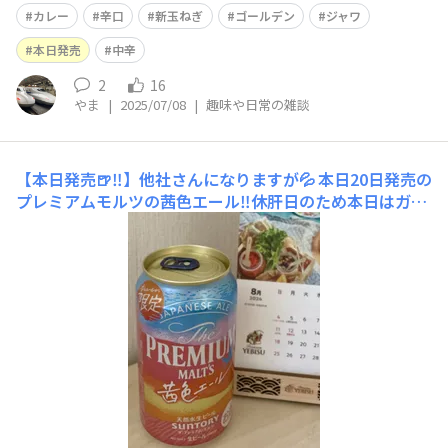
おいたんですよね。もともと辛いものは好きで、ジャ◯カ
カレー
辛口
新玉ねぎ
ゴールデン
ジャワ
レーの辛口とか使ってたんですけど、今回は控えめに 笑
他の材料は、ほぼウチにあったんですが、唯一なかったの
本日発売
中辛
が牛肉。なので豚コマを使いました。失敗
2
16
やま
|
2025/07/08
|
趣味や日常の雑談
【本日発売🍺‼️】他社さんになりますが💦
本日20日発売の
プレミアムモルツの茜色エール‼️休肝日のため本日はガマ
ン😅ですが楽しみ✨まだまだ暑くて秋の訪れ🍁には程遠い
けど、まずは🍺で一足早く秋の気配を感じたいと思います
😊♪