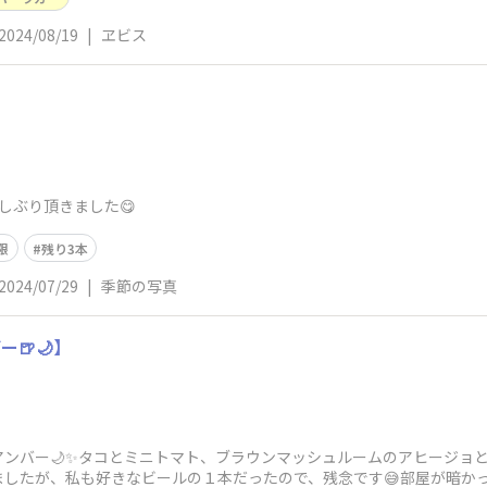
2024/08/19
|
ヱビス
しぶり頂きました😋
限
残り3本
2024/07/29
|
季節の写真
🍺🌙】
バー🌙✨タコとミニトマト、ブラウンマッシュルームのアヒージョといただ
したが、私も好きなビールの１本だったので、残念です😅部屋が暗かっ