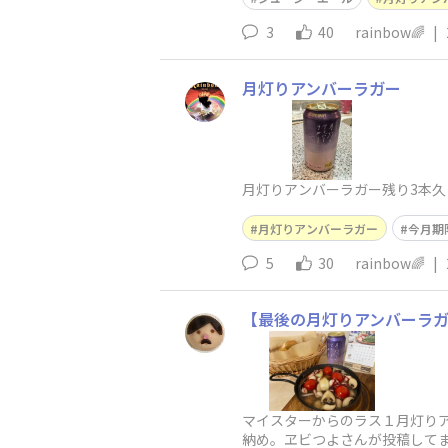
3
40
rainbow🌈
|
月灯りアンバーラガー
月灯りアンバーラガー残り3本久
月灯りアンバーラガー
今月期
5
30
rainbow🌈
|
【最後の月灯りアンバーラガー
マイスターからのラス１月灯りアン
納め。ヱビつよさんが投稿してま