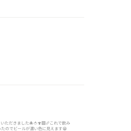
きました🐙🍅🍄‍🟫🥖これで飲み
たのでビールが濃い色に見えます😁