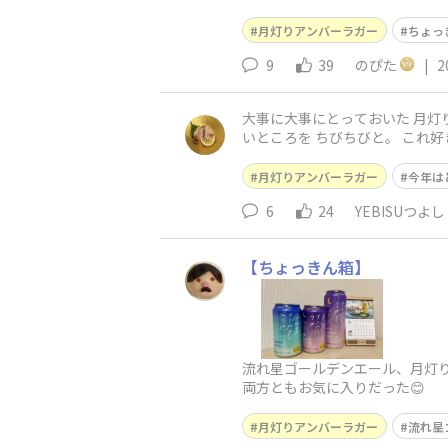
月灯りアンバーラガー
ちょっ
9
39
のぴた
|
2
大事に大事にとっておいた 月灯りアンバーラガー🍺 賞味期限が今月末なんで惜しみながら
いところを 
月灯りアンバーラガー
今年は
6
24
YEBISUつよし
【ちょっきん箱】
流れ星ゴールデンエール、月灯
両方ともお気に入りだった😊
月灯りアンバーラガー
流れ星