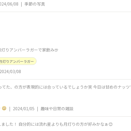
024/06/08
|
季節の写真
灯りアンバーラガーで家飲み🍺
月灯りアンバーラガー
2024/03/08
まだ売ってた月灯り〜☺️ 売れ残ってた、の方が表現的には合っているでしょうか
ィ
|
2024/01/05
|
趣味や日常の雑談
ました！ 自分的には流れ星よりも月灯りの方が好みかなぁ😊