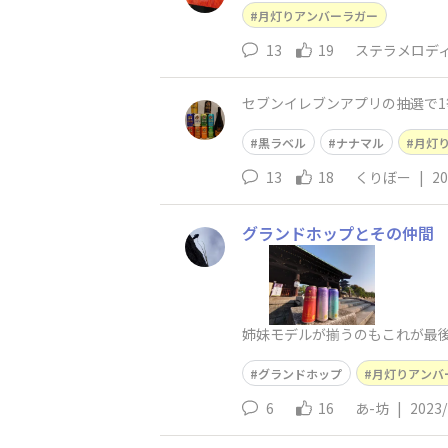
月灯りアンバーラガー
13
19
ステラメロデ
セブンイレブンアプリの抽選で1
黒ラベル
ナナマル
月灯
13
18
くりぼー
|
20
グランドホップとその仲間
姉妹モデルが揃うのもこれが最
グランドホップ
月灯りアンバ
6
16
あ-坊
|
2023/