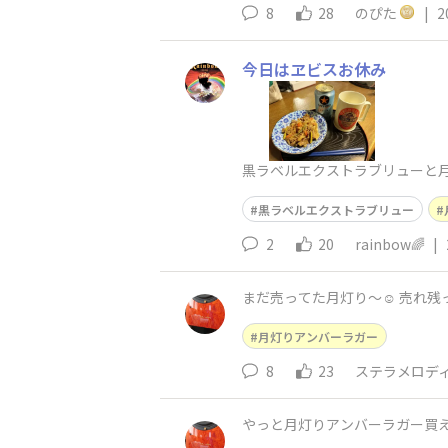
8
28
のぴた
|
2
今日はヱビスお休み
黒ラベルエクストラブリューと月
黒ラベルエクストラブリュー
2
20
rainbow🌈
|
月灯りアンバーラガー
8
23
ステラメロデ
やっと月灯りアンバーラガー買え