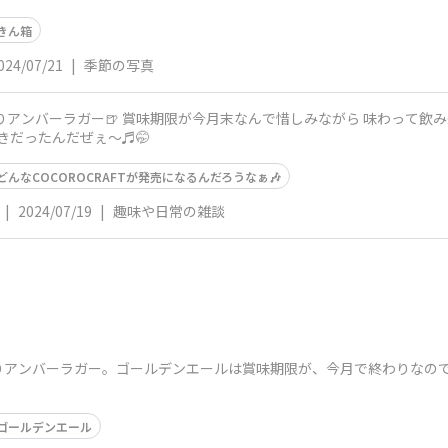
きん箱
024/07/21
|
季節の写真
 味わって飲み終えた😂 ほんまはグイィ〜と、飲みた
ちびちびと。 これ好きだったんだぜぇ〜♬🤭
どんなCOCOROCRAFTが発売になるんだろうなぁ🎶
|
2024/07/19
|
趣味や日常の雑談
りアンバーラガー。ゴールデンエールは賞味期限が、今月で終わりなので
ゴールデンエール