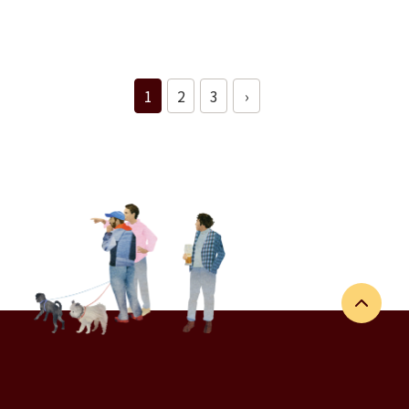
1
2
3
›