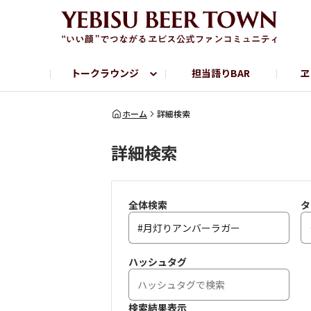
トークラウンジ
担当語りBAR
ヱ
フリートーク
ヱビス提供店情報
ヱビスブランドサイト
ヱビスフォト
YEBISU BAR
YEBISU BREWE
ホーム
詳細検索
詳細検索
サッポロビール公式Instagram
全体検索
タ
ハッシュタグ
検索結果表示