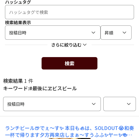
ハッシュタグ
検索結果表示
投稿日時
昇順
さらに絞り込む
検索
検索結果
1 件
キーワード:#最後にヱビスビール
投稿日時
ランチビール🍺でぇ～す✨
本日も🦪は、SOLDOUT😭和奏
一杯で帰ります夕方再来店しまぁ～すうふふ✨ヤー✨🍻🎶