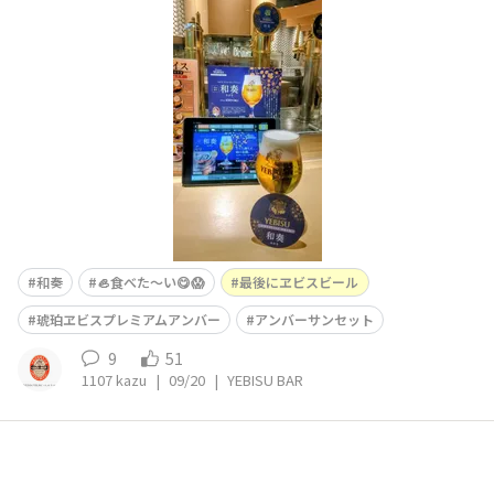
🍀
和奏
🦪食べた～い😋😱
最後にヱビスビール
琥珀ヱビスプレミアムアンバー
アンバーサンセット
9
51
1107 kazu
|
09/20
|
YEBISU BAR