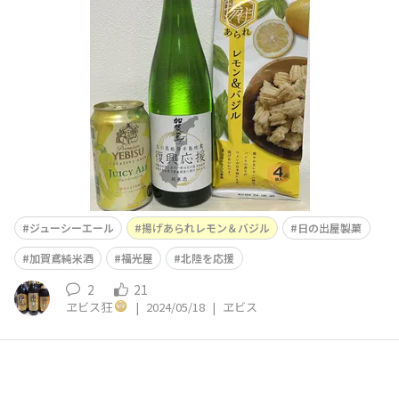
🍶
ジューシーエール
揚げあられレモン＆バジル
日の出屋製菓
加賀鳶純米酒
福光屋
北陸を応援
2
21
ヱビス狂
|
2024/05/18
|
ヱビス