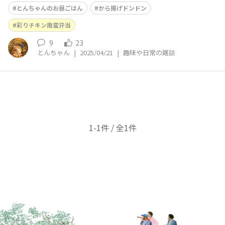
いね〜🤭✨ お昼は…から揚げドンドンの「彩りチキン南
とんちゃんのお昼ごはん
から揚げドンドン
蛮弁当🍱」✨です🤭✨ 今週は、サラダランチはやめました
🥗🤭笑
彩りチキン南蛮弁当
9
23
とんちゃん
|
2025/04/21
|
趣味や日常の雑談
1-1件 / 全1件