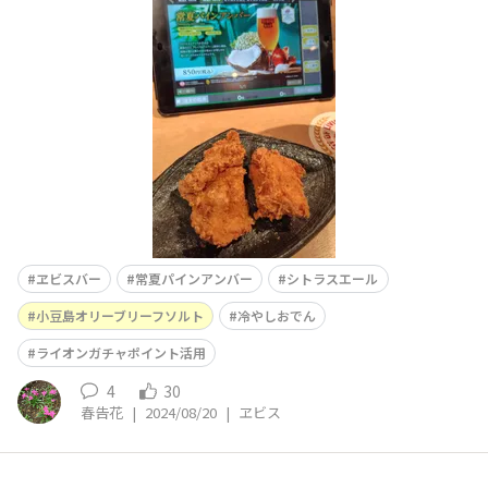
常夏パインアンバーは飲めましたし、揚げたて唐揚げが思
いのほか美味しかったから良しとします😋いつもはグラ
ス1杯で終わりますが、あまりの暑さにシトラスエールも
追加🍺 健診の結果を聞く前に…目
ヱビスバー
常夏パインアンバー
シトラスエール
小豆島オリーブリーフソルト
冷やしおでん
ライオンガチャポイント活用
4
30
春告花
|
2024/08/20
|
ヱビス