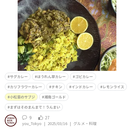
と合わせたら、ちょっと味が足りなくて今日のランチには
少し手間をプラスしてみたら..大正解😆✨プラスしたの
は、レモンライスと小松菜のサブジ久しぶりに休日の早起
きで頑張れました〜笑ほうれん草のグリーンはお鍋に投入
し
サグカレー
ほうれん草カレー
ゴビカレー
カリフラワーカレー
チキン
インドカレー
レモンライス
小松菜のサブジ
湘南ゴールド
まずはそのまんまで！うんまい
9
27
you_Tokyo
|
2025/03/16
|
グルメ・料理