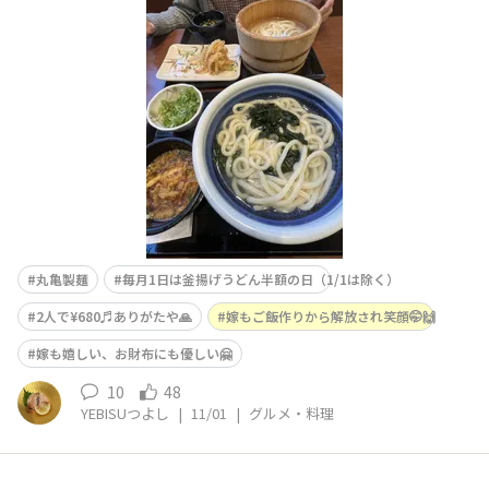
だって今日は半額デーだし♬YEBIつよ
は得盛り、嫁は並盛り。もちろん桶じゃなくて丼ぶりお湯
ありで。 だってワカメ泳がせなきゃなんないし🤣
食べてる途中で写真撮ってない事を 嫁に指摘され
慌てて撮りました🤣💦2/3
丸亀製麺
毎月1日は釜揚げうどん半額の日（1/1は除く）
2人で¥680♬ありがたや🙏
嫁もご飯作りから解放され笑顔🤭🙌
嫁も嬉しい、お財布にも優しい🤗
10
48
YEBISUつよし
|
11/01
|
グルメ・料理