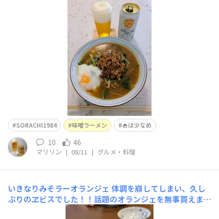
に、もやしとニラ炒め、鶏ももミンチの肉味噌、温玉をト
ッピング少なめご飯と一緒にいただきました美味しかった
です ご馳走さまでした🙏
SORACHI1984
味噌ラーメン
🍚は少なめ
10
46
マリリン
|
08/11
|
グルメ・料理
いきなりみそラーオランジェ
体調を崩してしまい、久し
ぶりのヱビスでした！！話題のオランジェを無事買えまし
た😆寒い日はみそラーメンに限ります☺️ラーメンとビー