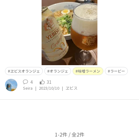
ルの最高の組み合わせでした。初オランジェはピールのビ
ターさの方を意識して飲むと、オレンジ感が湧き出てきま
すね！これは生半可なクラフトビールでは太刀打ちできな
い完成度ですよ💪
ヱビスオランジェ
オランジェ
味噌ラーメン
ラービー
4
31
Seira
|
2023/10/10
|
ヱビス
1-2件 / 全2件