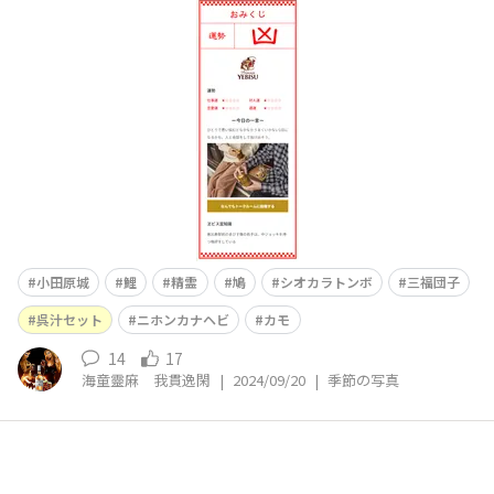
院行って、帰りに小田原城へ行ったンだけどね お堀に
ゃ、オクチパックリ間抜け面の、こーんな生き物が人を見
ると寄って来るらしいンだけどね悪いが餌は無い!!・・・
腹減ったし、俺が欲しいわ(汗)
小田原城
鯉
精霊
鳩
シオカラトンボ
三福団子
呉汁セット
ニホンカナヘビ
カモ
14
17
海童靈麻 我貫逸閑
|
2024/09/20
|
季節の写真