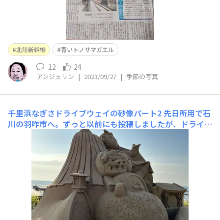
北陸新幹線
青いトノサマガエル
12
24
アンジェリン
|
2023/09/27
|
季節の写真
千里浜なぎさドライブウェイの砂像パート2
先日所用で石
川の羽咋市へ。ずっと以前にも投稿しましたが、ドライブ
ウェイ入口の砂像が、増えてた像（ぞう。）写真は石川を
代表する、加賀鳶、鼓門、兼六園徽軫灯籠（ことじとうろ
う）、北陸新幹線🚄観光PRマスコットひゃくまんさんが
題材。その他にも、アニメスパイファミリー の砂像♫
アニメスパイファミリーを模し