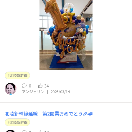
北陸新幹線
0
34
アンジェリン
|
2025/03/14
北陸新幹線延線 第2開業おめでとう🎉🚄
北陸新幹線