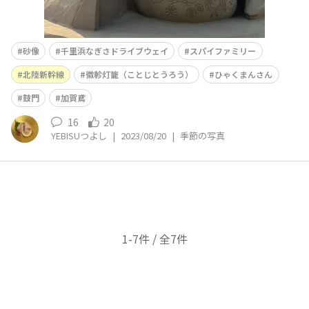
砂像
千里浜なぎさドライブウェイ
スパイファミリー
北陸新幹線
徽軫灯籠（ことじとうろう）
ひゃくまんさん
鼓門
加賀鳶
16
20
YEBISUつよし
|
2023/08/20
|
季節の写真
1-7件 / 全7件