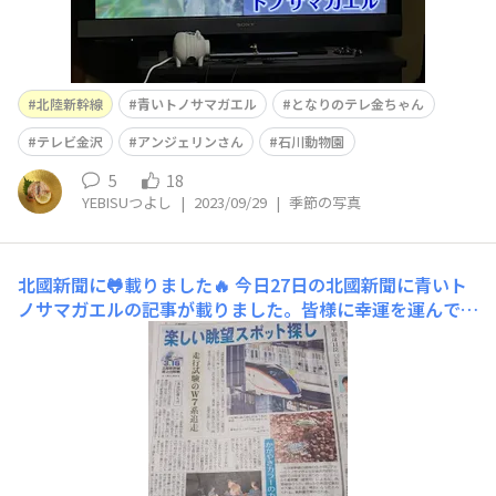
北陸新幹線
青いトノサマガエル
となりのテレ金ちゃん
テレビ金沢
アンジェリンさん
石川動物園
5
18
YEBISUつよし
|
2023/09/29
|
季節の写真
北國新聞に🐸載りました🔥
今日27日の北國新聞に青いト
ノサマガエルの記事が載りました。皆様に幸運を運んでく
れることでしょう🐸