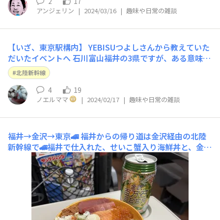
2
17
アンジェリン
|
2024/03/16
|
趣味や日常の雑談
【いざ、東京駅構内】 YEBISUつよしさんから教えていた
だいたイベントへ 石川富山福井の3県ですが、ある意味、
福井竜目立ってました😲 物産販売では、ビーバー各種と
北陸新幹線
まつやのとり味噌各種が皆さんをお出迎えです😊
4
19
ノエルママ
|
2024/02/17
|
趣味や日常の雑談
福井→金沢→東京🚄
福井からの帰り道は金沢経由の北陸
新幹線で🚄福井で仕入れた、せいこ蟹入り海鮮丼と、金沢
百万石BEERのコラボがディナーです♪旅の記録は、追っ
てカルチャーとトリップにて。