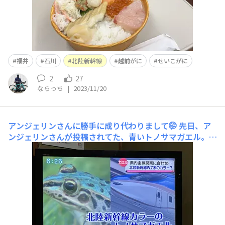
福井
石川
北陸新幹線
越前がに
せいこがに
2
27
ならっち
|
2023/11/20
アンジェリンさんに勝手に成り代わりまして🤭
先日、ア
ンジェリンさんが投稿されてた、青いトノサマガエル。石
川動物園に寄贈されたのですが、北陸新幹線カラー🩵のト
ノサマガエルと言うことで、地元の報道番組に紹介されて
ました🎶左がBlue Tonosama frog🎶アンジェリンさんが
番組を見逃したと言うことなのでここは、同じ金沢市民と
言う