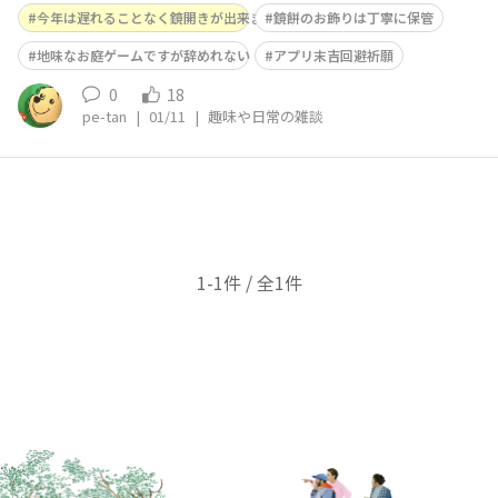
煮で頂きます。 そんな今日のおみくじ アプリ末吉 タウン
今年は遅れることなく鏡開きが出来ました
鏡餅のお飾りは丁寧に保管
吉 アプリ低迷中の中タウンが救いの新春おみくじになっ
ております😄
地味なお庭ゲームですが辞めれない
アプリ末吉回避祈願
0
18
pe-tan
|
01/11
|
趣味や日常の雑談
1-1件 / 全1件