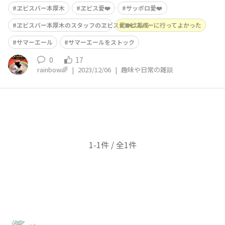
ようと思いヱビスバー本厚木店に立ち寄りました。 ディ
ヱビスバー本厚木
ヱビス愛❤️
サッポロ愛❤️
ナータイム限定の帆立のメニュー（レアカツとアヒージ
ョ）それぞれ堪能しました。 レアカツに添えられたタル
ヱビスバー本厚木のスタッフのヱビス愛❤️は最高
ヱビスバーに行ってよかった
タルソースとライオンオリジナルのソー
サマーエール
サマーエールをストック
0
17
rainbow🌈
|
2023/12/06
|
趣味や日常の雑談
1-1件 / 全1件