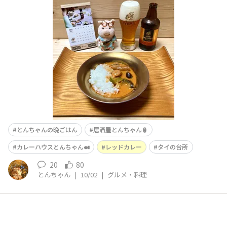
ビスマイスター🍺✨😍レッドカレーは…、にいたん様、p
e-tan様お勧めの？「グリーンカレー」を作っている「タ
イの台所」シリーズより、「レッドカレー」です🌶️✨楽天
市場のスーパーセールの時に半額GETです🤭✨🉐材料の、
ココナッツミルク🥥や、レッド
とんちゃんの晩ごはん
居酒屋とんちゃん🏮
カレーハウスとんちゃん🍛
レッドカレー
タイの台所
20
80
とんちゃん
|
10/02
|
グルメ・料理