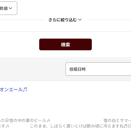
昇順
さらに絞り込む
検索
投稿日時
イオンエール♬
てみたかった🤭雪の中の夏のビール🎶 雪の白と
ます🎶 このまま、しばらく置いとけば飲み頃に冷えますね♬ロ