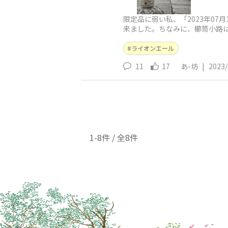
限定品に弱い私、「2023年07
来ました。ちなみに、櫛笥小路
ライオンエール
11
17
あ-坊
|
2023/
1-8件 / 全8件