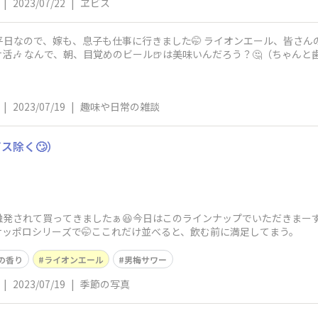
|
2023/07/22
|
ヱビス
 平日なので、嫁も、息子も仕事に行きました🤭 ライオンエール、皆さん
活🎶 なんで、朝、目覚めのビール🍺は美味いんだろう？🤔（ちゃんと
|
2023/07/19
|
趣味や日常の雑談
ス除く🙄）
触発されて買ってきましたぁ😆今日はこのラインナップでいただきまー
ッポロシリーズで🤭ここれだけ並べると、飲む前に満足してまう。
の香り
ライオンエール
男梅サワー
|
2023/07/19
|
季節の写真