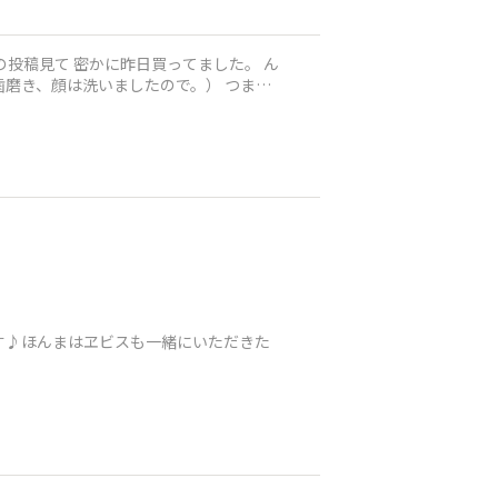
の投稿見て 密かに昨日買ってました。 ん
歯磨き、顔は洗いましたので。） つまみ
す♪ほんまはヱビスも一緒にいただきた