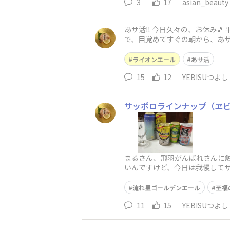
3
17
asian_beauty
あサ活‼️ 今日久々の、お休み
で、目覚めてすぐの朝から、あサ
は、朝なので軽く粒ピーのみで
ライオンエール
あサ活
15
12
YEBISUつよし
サッポロラインナップ（ヱビ
まるさん、飛羽がんばれさんに
いんですけど、今日は我慢してサ
流れ星ゴールデンエール
至福
11
15
YEBISUつよし