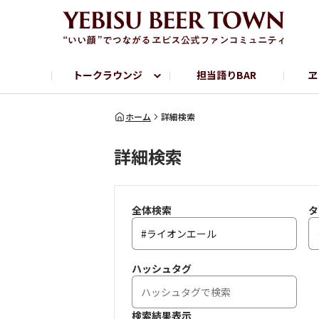
トークラウンジ
担当語りBAR
ヱ
フリートーク
ヱビス提供店情報
ヱビスブランドサイト
ヱビスフォト
YEBISU BAR
YEBISU BREWE
ホーム
詳細検索
詳細検索
サッポロビール公式Instagram
全体検索
タ
ハッシュタグ
検索結果表示