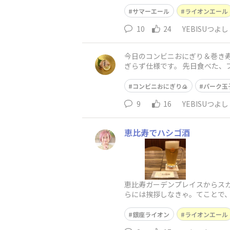
ル。って、大雪警報🚨発令の中
サマーエール
ライオンエール
10
24
YEBISUつよし
今日のコンビニおにぎり＆巻き寿司♫ 昨日に続き、今日もコンビニで仕入れ😆 本日はローソンの ポーク玉子（シーチキン
ぎらず仕様です。 先日食べた、フ
肉ハンバーグみたいな感
コンビニおにぎり🍙
パーク玉
9
16
YEBISUつよし
恵比寿でハシゴ酒
恵比寿ガーデンプレイスからスカ
らには挨拶しなきゃ。てことで
キで🍺ツマミはポテトサラダ。
銀座ライオン
ライオンエール