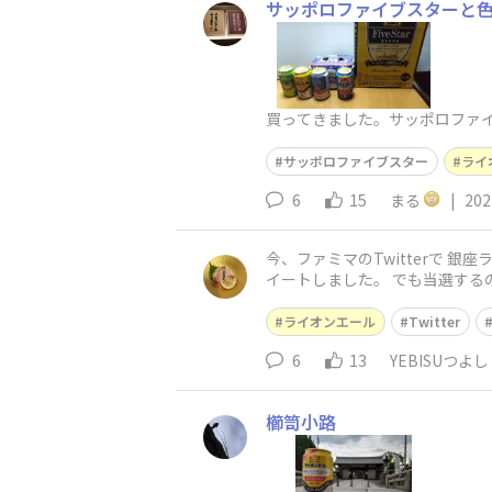
サッポロファイブスターと色
買ってきました。サッポロファイ
サッポロファイブスター
ライ
6
15
まる
|
202
今、ファミマのTwitterで 
イートしました。 でも当選する
ライオンエール
Twitter
6
13
YEBISUつよし
櫛笥小路