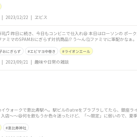
で喜んでばかりも
|
2023/12/22
|
ヱビス
マヨネーズ）の おに
ァミマのSPAMおにぎらず対抗商品⁉️ う〜ん🤔ファミマに軍配かなぁ
子おにぎらず
エビマヨ中巻き
ライオンエール
|
2023/09/21
|
趣味や日常の雑談
イウォークで恵比寿駅へ。駅ビルのatreをブラブラしてたら、銀座ラ
、入店〜〜😆何を飲もうか色々迷ったけど、「〜限定」に弱いので、夏
スライスした
恵比寿神社