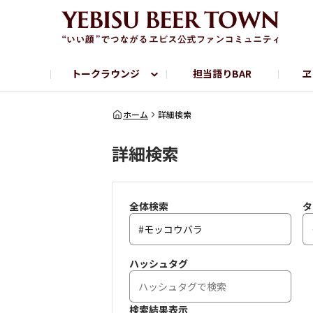
トークラウンジ
担当語りBAR
ヱ
フリートーク
ヱビス提供店情報
ヱビスブランドサイト
ヱビスフォト
YEBISU BAR
YEBISU BREWE
ホーム
詳細検索
詳細検索
サッポロビール公式Instagram
全体検索
タ
ハッシュタグ
検索結果表示