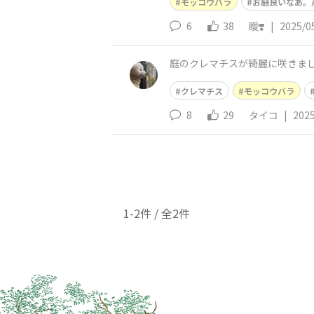
モッコウバラ
お庭良いなあ。
6
38
瞹❣️
|
2025/0
庭のクレマチスが綺麗に咲きま
クレマチス
モッコウバラ
8
29
タイコ
|
2025
1-2件 / 全2件