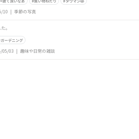
戸建て良いなあ
無い物ねだり
タワマン🤣
5/10
|
季節の写真
した。
ガーデニング
/05/03
|
趣味や日常の雑談