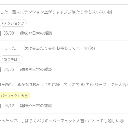
した！週末にテンション上がります⤴⤴当たり🎯も来い来い🙌
テンション⤴
|
05/08
|
趣味や日常の雑談
ま・し・た！！次は🎯当たり🎯をお待ちしてまーす(笑)
次こそは！
|
04/25
|
趣味や日常の雑談
ヶ所行けるかな?!おみくじも応援してくれてる(笑)✨パーフェクト大吉✨
パーフェクト大吉
|
04/12
|
趣味や日常の雑談
ったんで、しばらくぶりの✨パーフェクト大吉✨がとっても嬉しい😆