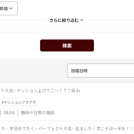
昇順
さらに絞り込む
検索
投稿日時
ト大吉✨️テンション上げてこ〜↑↑↑😆👍
テンションアゲアゲ
|
08/04
|
趣味や日常の雑談
た…本日めでたく✨️パーフェクト大吉✨️出ました！次こそは〜🎯を！！