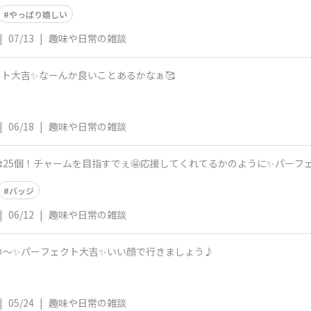
やっぱり嬉しい
|
07/13
|
趣味や日常の雑談
ト大吉✨️なーんか良いことあるかなぁ🥰
|
06/18
|
趣味や日常の雑談
25個！チャームを目指すでぇ🤩応援してくれてるかのように✨パーフェ
バッジ
|
06/12
|
趣味や日常の雑談
の～✨パーフェクト大吉✨いい顔で行きましょう♪
|
05/24
|
趣味や日常の雑談