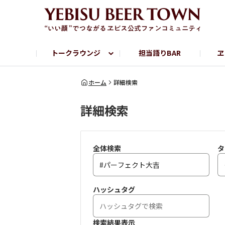
トークラウンジ
担当語りBAR
ヱ
フリートーク
ヱビス提供店情報
ヱビスブランドサイト
ヱビスフォト
YEBISU BAR
YEBISU BREWE
ホーム
詳細検索
詳細検索
サッポロビール公式Instagram
全体検索
タ
ハッシュタグ
検索結果表示