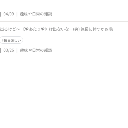
|
04/09
|
趣味や日常の雑談
るけど～ 《💖あたり💖》は出ないなー(笑) 気長に待つかぁ🤗
毎日楽しい
|
03/26
|
趣味や日常の雑談