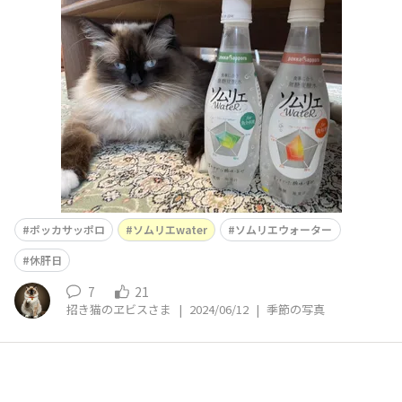
りかねますが、、、私はサッポロビール大好き人間且つダ
イエッターという二律背反の趣味を持ち合わせているた
め、休肝日はマストで設けています。サッポロビールをよ
り美味しく飲むために休肝日を設けてると言っても過言で
はないです。最近ポ
ポッカサッポロ
ソムリエwater
ソムリエウォーター
休肝日
7
21
招き猫のヱビスさま
|
2024/06/12
|
季節の写真