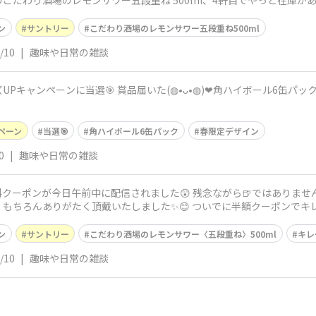
のこだわり酒場のレモンサワー五段重ね 500ml、4軒目でやっと在庫があって
ン
サントリー
こだわり酒場のレモンサワー五段重ね500ml
/10
|
趣味や日常の雑談
ペーンに当選🎯 賞品届いた(⁠◍⁠•⁠ᴗ⁠•⁠◍⁠)⁠❤角ハイボール6缶パック✨️ 春限定デザ
ペーン
当選🎯
角ハイボール6缶パック
春限定デザイン
0
|
趣味や日常の雑談
ーポンが今日午前中に配信されました😲 残念ながら🍺ではありませんが
モンサワー〈五段重ね〉500ml、もちろんありがたく頂戴い
ン
サントリー
こだわり酒場のレモンサワー〈五段重ね〉500ml
キレ
/10
|
趣味や日常の雑談