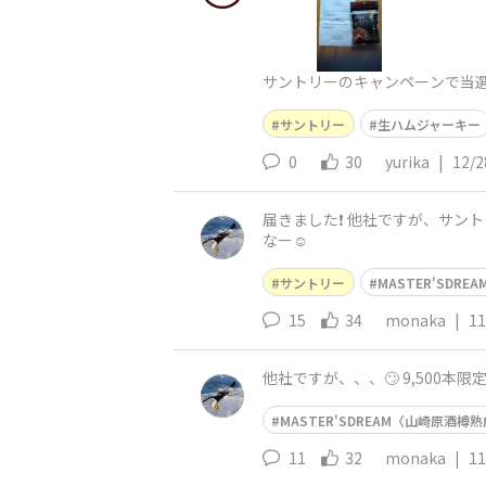
サントリーのキャンペーンで当選して
サントリー
生ハムジャーキー
0
30
yurika
|
12/2
届きました❗ 他社ですが、サントリ
なー☺️
サントリー
MASTER'SDR
15
34
monaka
|
11
他社ですが、、、🙄 9,500本限
MASTER'SDREAM〈山崎原酒樽熟
11
32
monaka
|
11