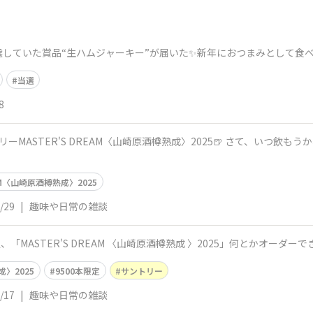
いた賞品“生ハムジャーキー”が届いた✨️新年におつまみとして食べよう♪どんな
当選
8
ーMASTER'S DREAM〈山崎原酒樽熟成〉2025🍺 さて、いつ飲もう
EAM〈山崎原酒樽熟成〉2025
/29
|
趣味や日常の雑談
定、「MASTER'S DREAM 〈山崎原酒樽熟成 〉2025」何とかオーダー
成〉2025
9500本限定
サントリー
/17
|
趣味や日常の雑談