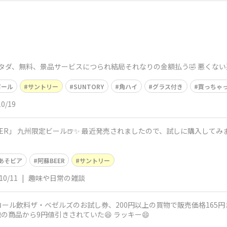
 タダ、無料、景品サービスにつられ結局それなりの金額払う🤣 悪くない悪く
ボール
サントリー
SUNTORY
角ハイ
グラス付き
買っちゃっ
10/19
ER」 九州限定ビール🍺✨ 最近発売されましたので、試しに購入してみま
あそビア
阿蘇BEER
サントリー
10/11
|
趣味や日常の雑談
ル飲料ザ・ベゼルズのお試し券、200円以上の買物で販売価格165円ま
商品から9円値引きされていた😆 ラッキー😄