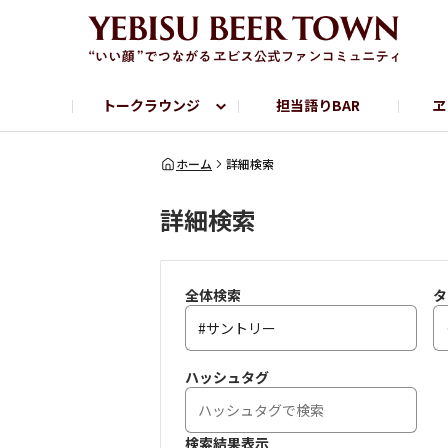
トークラウンジ
担当語りBAR
ヱ
フリートーク
ヱビス提供店情報
ヱビスブランドサイト
ヱビスフォト
YEBISU BAR
YEBISU BREWE
ホーム
詳細検索
詳細検索
サッポロビール公式Instagram
全体検索
タ
ハッシュタグ
検索結果表示