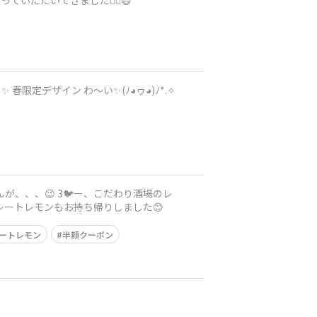
いただいてきました😮‍💨😄
イン わ〜い✨️(⁠ﾉ⁠◕⁠ヮ⁠◕⁠)⁠ﾉ⁠*⁠.⁠✧
、、、😉 3🐦️ー、こだわり酒場のレ
たしました✨😊 ついでに半額クーポンでキレートレモンもお持ち帰りしました😊
ートレモン
半額クーポン