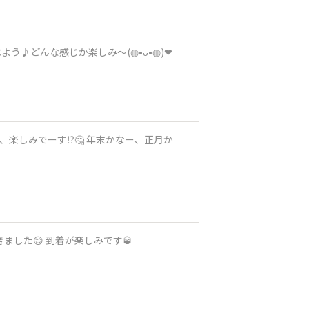
感じか楽しみ〜(⁠◍⁠•⁠ᴗ⁠•⁠◍⁠)⁠❤
か、楽しみでーす⁉️🤔 年末かなー、正月か
できました😊 到着が楽しみです🥃