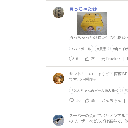
買っちゃた😅
買っちゃった😅貧乏性の性格😂
ハイボール
景品
角ハイ
6
29
元Trucker
|
サントリーの「あそビア 阿蘇BE
ですよ〜🤣🍺✨
とんちゃんのビール飲み比べ
10
35
とんちゃん
|
スーパーの会計で出たノンアルコー
ので、ザ・ベゼルズは無料で、他の