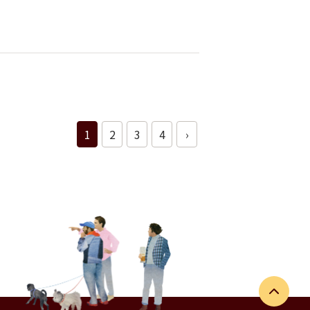
1
2
3
4
›