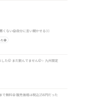
ない😱自分に言い聞かせる😮‍💨
た😅
した🤭 まだ飲んでません🤭✨ 九州限定
で無料🤩 販売価格は税込156円だった