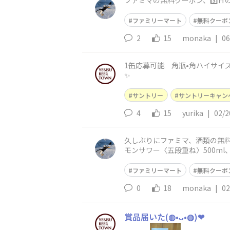
ファミマの無料クーポン、3️⃣⛩️
ファミリーマート
無料クーポ
2
15
monaka
|
06
1缶応募可能 角瓶•角ハイサイズUPキャン
✨️
サントリー
サントリーキャン
4
15
yurika
|
02/2
久しぶりにファミマ、酒類の無料ク
ファミリーマート
無料クーポ
0
18
monaka
|
02
賞品届いた(⁠◍⁠•⁠ᴗ⁠•⁠◍⁠)⁠❤