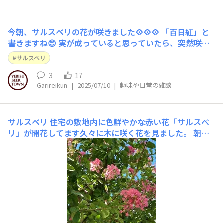
今朝、サルスベリの花が咲きました💠💠💠 「百日紅」と
書きますね😊 実が成っていると思っていたら、突然咲い
た感じです🎉🎉 近くで､まじまじ見ると～不思議な花です
サルスベリ
ね💠 実かと思っていたものが、弾けて花火🎆のように花
がでできた感じです💠💠
3
17
Garireikun
|
2025/07/10
|
趣味や日常の雑談
サルスベリ
住宅の敷地内に色鮮やかな赤い花「サルスベ
リ」が開花してます久々に木に咲く花を見ました。 朝の
陽ざしがこぼれて綺麗です