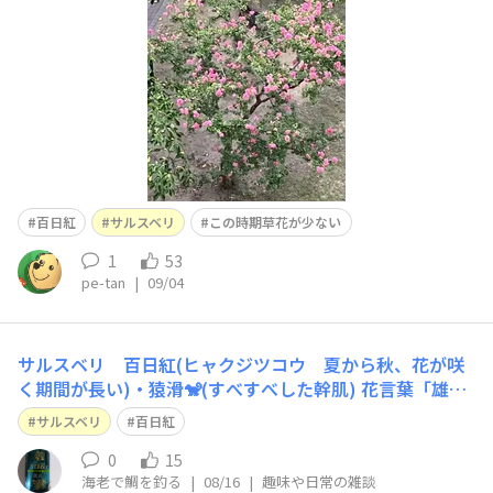
百日紅
サルスベリ
この時期草花が少ない
1
53
pe-tan
|
09/04
サルスベリ 百日紅(ヒャクジツコウ 夏から秋、花が咲
く期間が長い)・猿滑🐒(すべすべした幹肌) 花言葉「雄
弁」「活動」「世話好き」「愛嬌」など
サルスベリ
百日紅
0
15
海老で鯛を釣る
|
08/16
|
趣味や日常の雑談