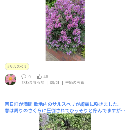
サルスベリ
0
46
びわまちるだ
|
09/21
|
季節の写真
百日紅が満開
敷地内のサルスベリが綺麗に咲きました。
春は周りのさくらに圧倒されてひっそりと佇んでますがこ
の時期は一人舞台です。深紅の花が目を惹きます。