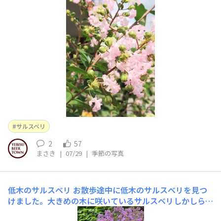
す❣️今日のおやつに和菓子とアイスコーヒーをいただきま
した😋
サルスベリ
2
57
まさき
|
07/29
|
季節の写真
低木のサルスベリ
お散歩途中に低木のサルスベリを見つ
けました。大きめの木に咲いているサルスベリしかしらな
かったので、花がよく見えてきれいでした。