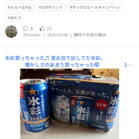
えらべるPay
150ポイント
サッポロビールキャンペーン
当たり
8
23
元Trucker
|
2025/03/06
|
趣味や日常の雑談
氷彩買っちゃった♬
昔お店で出してた氷彩。
懐かしさのあまり買っちゃった🤭 1本
にしようか迷ったけどドオォ〜ンと 6Pパックで♬
やまやより近所のスーパー大阪屋の方が ¥20/本
も安かった👍今晩の〆はこれで決まり😋