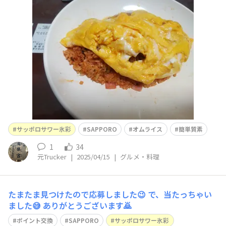
サッポロサワー氷彩
SAPPORO
オムライス
簡単質素
1
34
元Trucker
|
2025/04/15
|
グルメ・料理
たまたま見つけたので応募しました😉 で、当たっちゃい
ました😅 ありがとうございます🙇
ポイント交換
SAPPORO
サッポロサワー氷彩