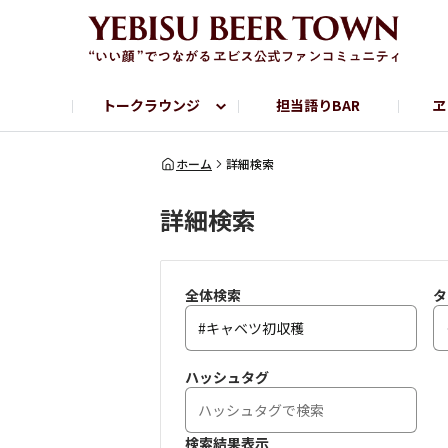
トークラウンジ
担当語りBAR
ヱ
フリートーク
ヱビス提供店情報
ヱビスブランドサイト
ヱビスフォト
YEBISU BAR
YEBISU BREWE
ホーム
詳細検索
詳細検索
サッポロビール公式Instagram
全体検索
タ
ハッシュタグ
検索結果表示