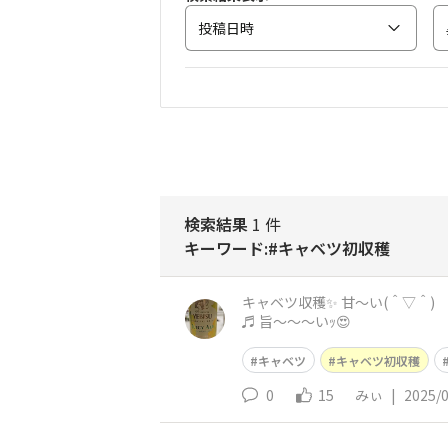
投稿日時
検索結果
1 件
キーワード:#キャベツ初収穫
キャベツ収穫✨ 甘～い(＾▽＾)
♬ 旨～～～いｯ😍
キャベツ
キャベツ初収穫
0
15
みぃ
|
2025/