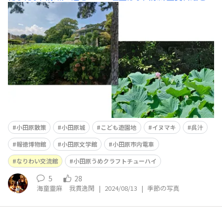
池右下は蓮とその実。実はそのまま食べられるらしいね。
どんな味がするンだろ・・・ 蓮池からの・・・百合
♪ あ、昨日、頭痛が強く、しかも長時間続いてねで、今
日、急遽、頭痛の病院へまぁ、(俺の癖で)話が長くなりそ
うなんで端折
小田原散策
小田原城
こども遊園地
イヌマキ
呉汁
報徳博物館
小田原文学館
小田原市内電車
なりわい交流館
小田原うめクラフトチューハイ
5
28
海童靈麻 我貫逸閑
|
2024/08/13
|
季節の写真