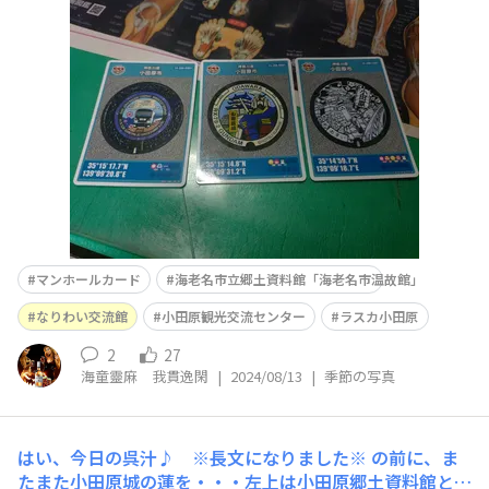
お客さんも入って来まして、マンホールカードを貰って行
ったのだ まぁ、それで、マンホールカードを(改めて)知っ
たンだけどね※モノが世の中にはある、てのは知っていた
けど、きれいさっぱり忘れてた で、まぁ、
マンホールカード
海老名市立郷土資料館「海老名市温故館」
なりわい交流館
小田原観光交流センター
ラスカ小田原
2
27
海童靈麻 我貫逸閑
|
2024/08/13
|
季節の写真
はい、今日の呉汁♪ ※長文になりました※
の前に、ま
たまた小田原城の蓮を・・・左上は小田原郷土資料館と蓮