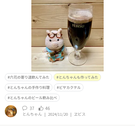
「六花（りっか）の寄り道～キャラメルの香りを添えて
～」作ってみました🍺✨ 皆様味見されているビヤカクテ
ル「六花(りっか)の寄り道」、作ってみました✨材料を用
意しましょう✨…ぁ、これとワイン🍷もともと、プレミア
ムブラックは、あまり得意ではないので…低温熟成させ
た？笑
六花の寄り道飲んでみた
とんちゃんも作ってみた
とんちゃんの手作り料理
ビヤカクテル
とんちゃんのビール飲み比べ
37
46
とんちゃん
|
2024/11/20
|
ヱビス