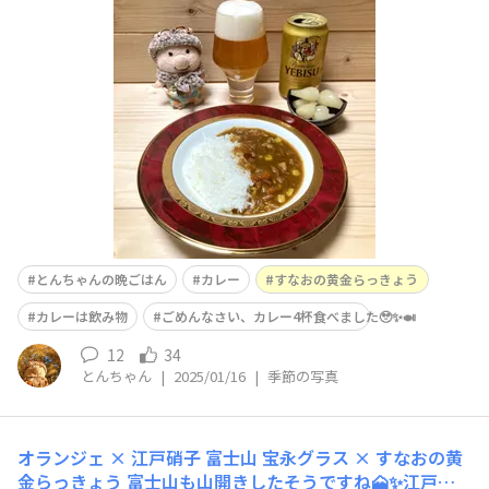
っきょう」とともに✨カレー🍛も、らっきょうもめちゃう
まです✨ ぐるナイのゴチの録画を見ながら…ご飯中です
🍛ゴチにも新メンバーが✨📺✨ビアタウンにも、続々と新
メンバーが…✨👏嬉しいですね🤭✨笑
とんちゃんの晩ごはん
カレー
すなおの黄金らっきょう
カレーは飲み物
ごめんなさい、カレー4杯食べました🥹✨🍛
12
34
とんちゃん
|
2025/01/16
|
季節の写真
オランジェ × 江戸硝子 富士山 宝永グラス × すなおの黄
金らっきょう
富士山も山開きしたそうですね🗻✨江戸硝