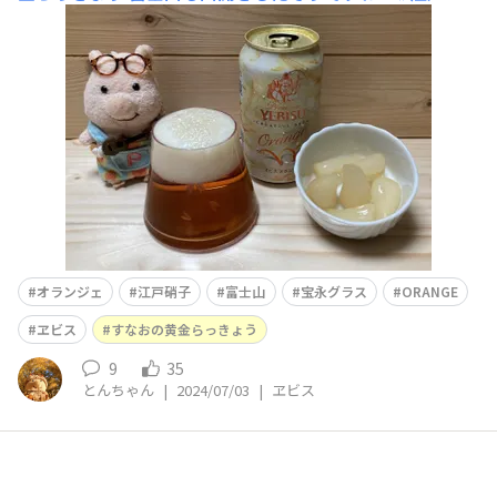
子の「富士山 宝永グラス」でヱビスオランジェ🍊🍺✨お
つまみの、すなおの黄金らっきょう🧅✨大粒で美味しいで
す🤣7/4(木)20:00〜 楽天市場お買い物マラソンにあわせ
て、¥2700 → ¥1880 になります‼️✨(気になっておられた
のぴた様、お買い得です🉐✨
オランジェ
江戸硝子
富士山
宝永グラス
ORANGE
ヱビス
すなおの黄金らっきょう
9
35
とんちゃん
|
2024/07/03
|
ヱビス