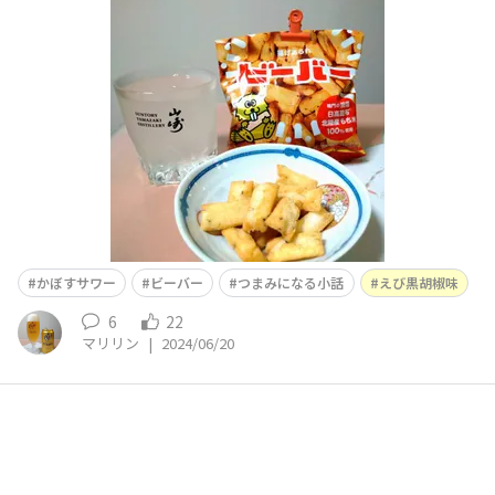
布の効いた揚げあられがとてもマッチして美味しいです〜
つまみになる小話もお供に
完成まで3日もかかる
かぼすサワー
ビーバー
つまみになる小話
えび黒胡椒味
6
22
マリリン
|
2024/06/20