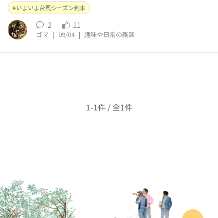
末飲みに向けて、仕事帰りには酒屋さんへ新製品の買い出
いよいよ台風シーズン到来
しに行く予定なので、雨にヤラレませんように🙏
2
11
ゴマ
|
09/04
|
趣味や日常の雑談
1-1件 / 全1件