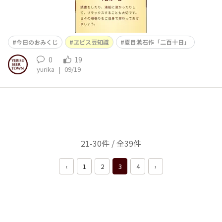
今日のおみくじ
ヱビス豆知識
夏目漱石作「二百十日」
0
19
yurika
|
09/19
21-30件 / 全39件
‹
1
2
3
4
›