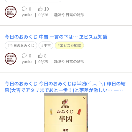
0
10
yurika
|
09/26
|
趣味や日常の雑談
今日のおみくじ 中吉 一言の下は… ヱビス豆知識
今日のおみくじ
中吉
ヱビス豆知識
0
8
yurika
|
09/25
|
趣味や日常の雑談
今日のおみくじ
今日のおみくじは半凶(⁠╯⁠︵⁠╰⁠,⁠) 昨日の結
果(大吉でアタリまであと一歩！)と落差が激しい… 一言
の下は…ヱビス豆知識