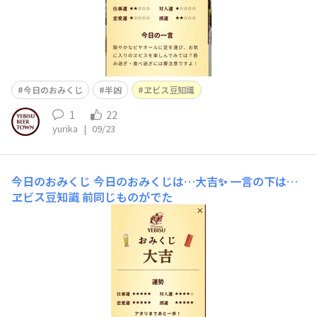
今日のおみくじ
半凶
ヱビス豆知識
1
22
yurika
|
09/23
今日のおみくじ
今日のおみくじは…大吉✨️ 一言の下は…
ヱビス豆知識 前同じものがでた