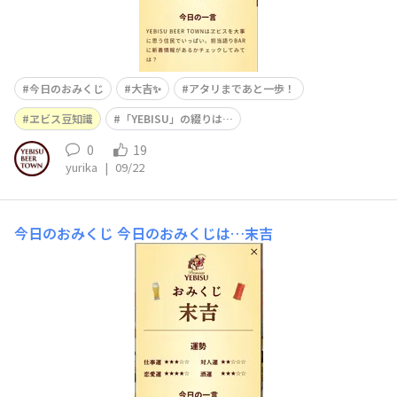
今日のおみくじ
大吉✨️
アタリまであと一歩！
ヱビス豆知識
「YEBISU」の綴りは…
0
19
yurika
|
09/22
今日のおみくじ
今日のおみくじは…末吉