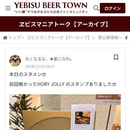
ログイン
全体検索
ヱビスマニアトーク​【アーカイブ】
トップ
＞
ヱビスマニアトーク​【アーカイブ】
＞
恵比寿情報
＞
本
検索
丸くなるな、★星になれ。
2024/12/19 18:15
本日のスタメン🍺
前回無かったHORY JOLLY のスタンプありました🍺