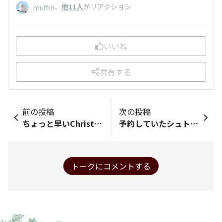
、
他11人
がリアクション
muffin
いいね
共有する
前の投稿
次の投稿
ちょっと早いChristmas🤶🎄 バカラのglassで飲む♾️ 美味しかった〜😉 ご馳走様でした😋
予約していたシュトーレンを取りに行きました。 コンサートの日にいただいたシュトーレンと食べ比べをしました。全然違いました。 どちらもヱビスほうじ茶の余韻と合わせました。 美味しかったです。 ほうじ茶の余韻は栓を開けた時にほうじ茶の香りが楽しめました。飲んだ後味にほうじ茶感がありました。色味はほうじ茶を思わせる明るい茶色でした。 ごちそうさま🥰🍺💖
トークにコメントする