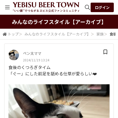
ログイン
全体検索
みんなの​ライフスタイル​【アーカイブ】
トップ
＞
みんなの​ライフスタイル​【アーカイブ】
＞
家族
＞
食後
検索
ペン太ママ
2024/11/19 13:24
食後のくつろぎタイム
「ぐー」にした前足を舐める仕草が愛らしい❤️