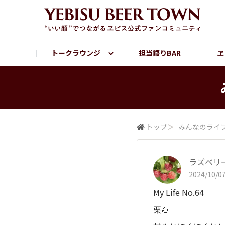
トークラウンジ
担当語りBAR
ヱ
フリートーク
ヱビス提供店情報
ヱビスブランドサイト
ヱビスフォト
YEBISU BAR
YEBISU BREWE
サッポロビール公式Instagram
トップ
＞
みんなの​ライ
ラズベリ
2024/10/07
My Life No.64
栗🌰