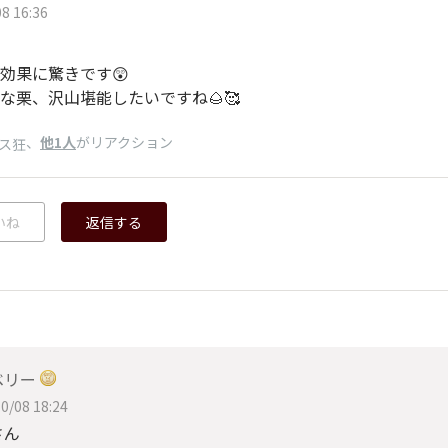
8 16:36
効果に驚きです😲
な栗、沢山堪能したいですね🌰🥰
、
他1人
がリアクション
ス狂
いね
返信する
ベリー
0/08 18:24
さん