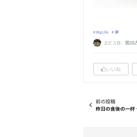
MyLife
栗
、
他30
ヱビス狂
いいね
前の投稿