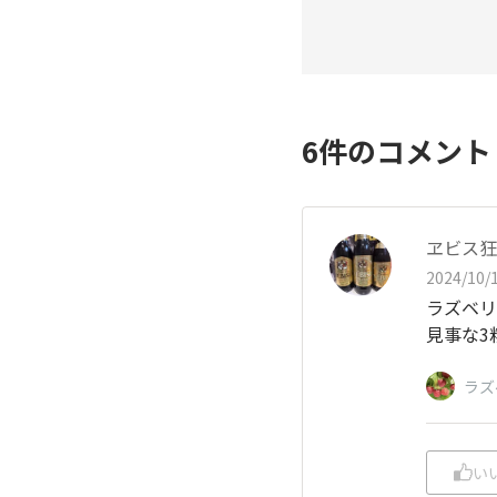
6
件のコメン
ヱビス狂
2024/10/1
ラズベリ
見事な3
ラズ
い