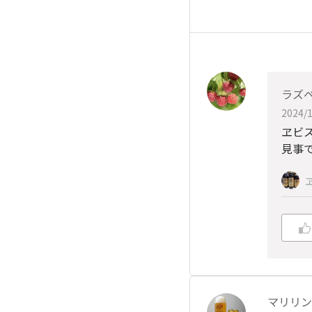
ラズ
2024/1
ヱビ
見事で
マリリン