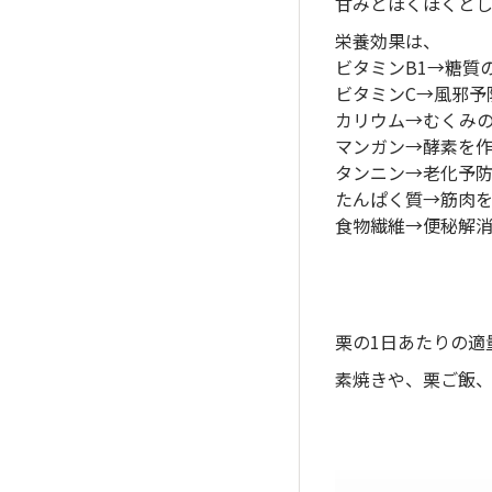
甘みとほくほくとし
栄養効果は、
ビタミンB1→糖質
ビタミンC→風邪予
カリウム→むくみ
マンガン→酵素を
タンニン→老化予
たんぱく質→筋肉
食物繊維→便秘解消
栗の1日あたりの適
素焼きや、栗ご飯、