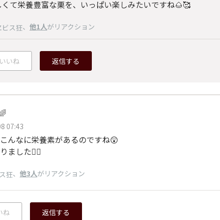
しくて栄養豊富な栗を、いっぱい楽しみたいですね🌰🥰
、
他1人
がリアクション
ヱビス狂
いいね
返信する
🌈
8 07:43
こんなに栄養素があるのですね😲
ました🙇‍♂️
、
他3人
がリアクション
ス狂
いね
返信する