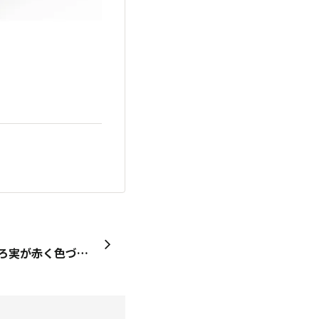
ご近所の南天の木。 そろそろ実が赤く色づいてきました♪ 発音から「難転」と読め、 「難を転じて福を成す」との意味合いがあり よくおせちのお飾りに使われます♬ が‼️ この実には毒がありますから 間違っても食べませんように‼️ （南天全体が有毒です！）