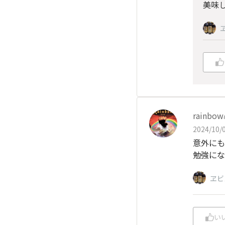
美味
rainbow
2024/10/0
意外にも
勉強になり
ヱビ
い