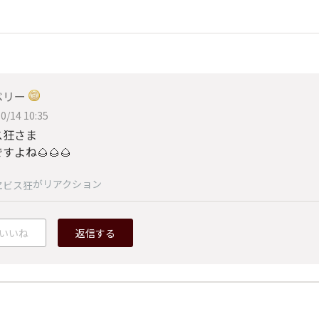
ベリー
0/14 10:35
ス狂さま
すよね🌰🌰🌰
がリアクション
ヱビス狂
いいね
返信する