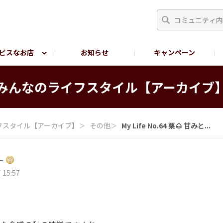
ビスなお店
お知らせ
キャンペーン
RY TOKYO
YEBISU BREWERY TOKYO公式LINE
サ
みんなの​ライフスタイル​【アーカイブ
フスタイル​【アーカイブ】
＞
その他
＞
My Life No.64 栗🌰 甘みと...
ー
 15:57