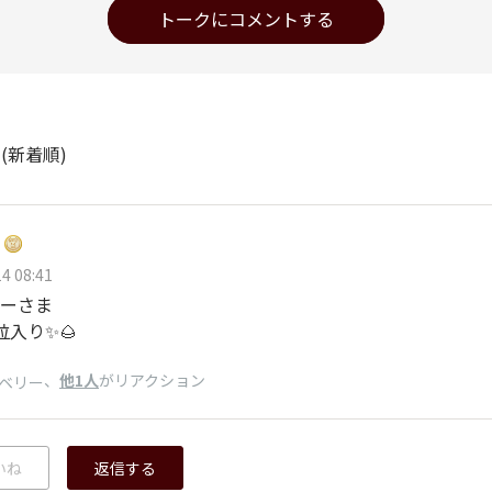
トークにコメントする
ト
(新着順)
4 08:41
ーさま
粒入り✨🌰
、
他1人
がリアクション
ベリー
いね
返信する