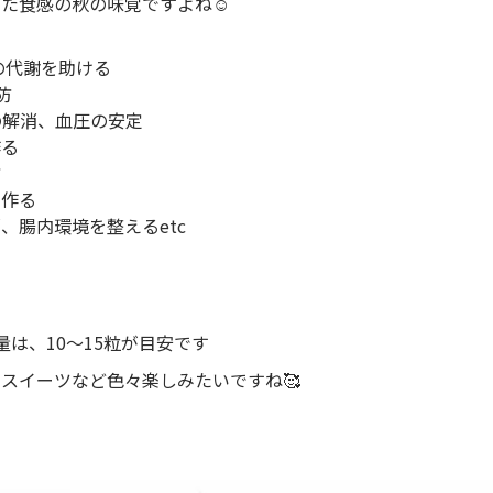
た食感の秋の味覚ですよね☺️
の代謝を助ける
防
の解消、血圧の安定
作る
防
を作る
、腸内環境を整えるetc
量は、10～15粒が目安です
スイーツなど色々楽しみたいですね🥰