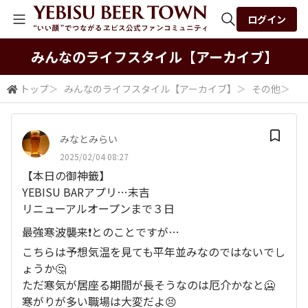
ログイン
全体検索
みんなの​ライフスタイル​【アーカイブ】
トップ
＞
みんなの​ライフスタイル​【アーカイブ】
＞
その他
＞
【
検索
みなとみらい
2025/02/04 08:27
【本日の御神籤】
YEBISU BARアプリ…末吉
リニューアルオープンまで３日
最強寒波襲来❗とのことですが…
こちらは予想気温を見ても平年並みなのではないでし
ょうか🤔
ただ寒気が居座る期間が長そうなのは厄介かなと🥶
寒がりが多い職場は大変だよ😣