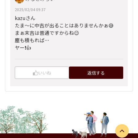
2025/02/04 09:37
kazuさん
たま～に中吉が出ることはありませんかぁ😅
まぁ末吉は普通ですからね😉
塵も積もれば…
ヤー❗👍
いいね
返信する