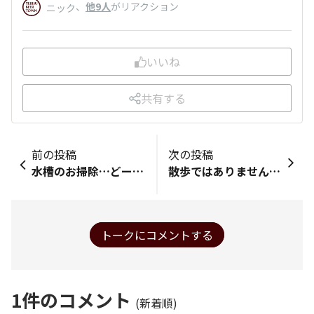
、
他9人
がリアクション
ニック
いいね
共有する
前の投稿
次の投稿
水槽のお掃除…どーなってるんだろう？！ って思う… 階段が透明アクリル板の水槽のお家🏠… 海外ならでは？かな？！ 日本なら地震が多い国だから無理そう😱 https://www.instagram.com/reel/DFArUNpxdMX/?igsh=Zno1ZmN0NzZyZHht
散歩ではありませんpart1 出勤途中の、何時ものナナカマド🌲です うふふ✨ヤー✨🍻🎶🍀
トークにコメントする
1
件のコメント
(新着順)