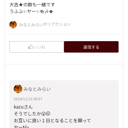
大吉★の数も一緒です
うふふ✨ヤー✨🍻🎶🍀
がリアクション
みなとみらい
いいね
返信する
みなとみらい
2024/12/10 08:07
kazuさん
そうでしたか😮🤭
お互いに良い１日となることを願って
ヤー❗👍