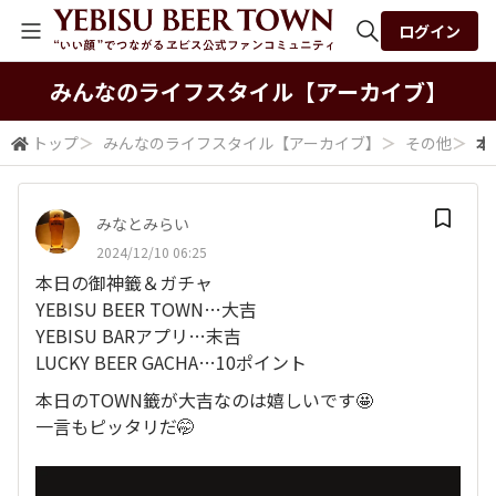
ログイン
全体検索
みんなの​ライフスタイル​【アーカイブ】
トップ
＞
みんなの​ライフスタイル​【アーカイブ】
＞
その他
＞
本
検索
みなとみらい
2024/12/10 06:25
本日の御神籤＆ガチャ
YEBISU BEER TOWN…大吉
YEBISU BARアプリ…末吉
LUCKY BEER GACHA…10ポイント
本日のTOWN籤が大吉なのは嬉しいです🤩
一言もピッタリだ🤭