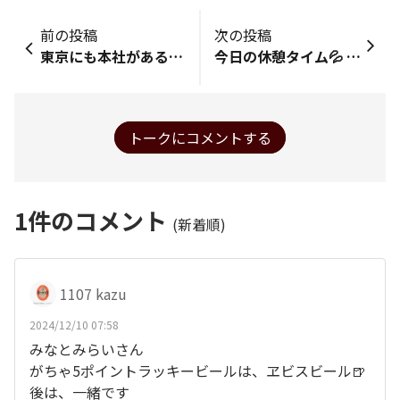
前の投稿
次の投稿
東京にも本社があるが名古屋錦にあるのが昔からの本当の本社社屋があるKAGOMEさん！通販しか売ってない最近の新商品"日本のトマト"買ってみた！優しいお味でほんの少し酸味もあるような感じがするどらうまいトマト🍅ジュースじゃん！😆 飲むときには口ですりおろしを感じるが飲んだあと舌には一切すりおろしたつぶつぶを感じない！😋不思議な感覚じゃ〜！😃👍まずはジュースを1本普通に飲んであとは燻とSORACHIでブラッディ・メアリーにしてあっ！うまっ!ジュースとビールがいいとカクテルもワンランクアップしますなぁ〜😆😆🍺🍅🍸🍹堪らん！今宵も乾杯🍻‼️🤣
今日の休憩タイム💦 今日はリッチに崎陽軒の炒飯弁当🍱 シウマイ、鶏から、塩やきそば、筍煮、風味蒲鉾とクラゲの酢の物、美味しかったです😊
トークにコメントする
1
件のコメント
(新着順)
1107 kazu
2024/12/10 07:58
みなとみらいさん
がちゃ5ポイントラッキービールは、ヱビスビール🍺
後は、一緒です