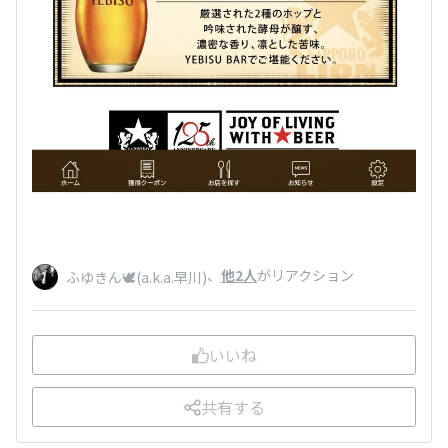
、
他2人
がリアクション
ふゆきん🕊️(a.k.a.早川)
いいね
共有する