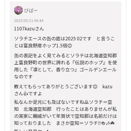
びばー
2025/05/11 06:44
1107kazuさん
ソラチエースの缶の底は2025 02です と言うこ
とは富良野産ホップ1.5倍😊
缶の表記をよく見てみるとソラチは北海道空知郡
上富良野町の世界に誇れる『伝説のホップ』を使
用した『凛として、香り立つ』ゴールデンエール
なのです
教えてもらってありがとうございます😊 kazu
さん👍ですよ
私なんか足元にも及ばないですね🙇ソラチ＝空
知 北海道空知郡 行ったことはありませんが私
の実家に親戚がいて年賀状で空知郡は名前だけは
知っておりました まさか空知＝ソラチ‼️🍻🎶☘️