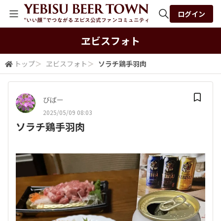
ログイン
全体検索
ヱビスフォト
トップ
＞
ヱビスフォト
＞
ソラチ鶏手羽肉
検索
びばー
2025/05/09 08:03
ソラチ鶏手羽肉