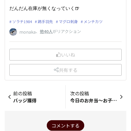
だんだん在庫が無くなっていく🍺
ソラチ1984
鶏手羽先
マグロ刺身
メンチカツ
、
他40人
がリアクション
monaka
いいね
共有する
前の投稿
次の投稿
バッジ獲得
今日のお弁当〜お子様カレー〜
コメントする