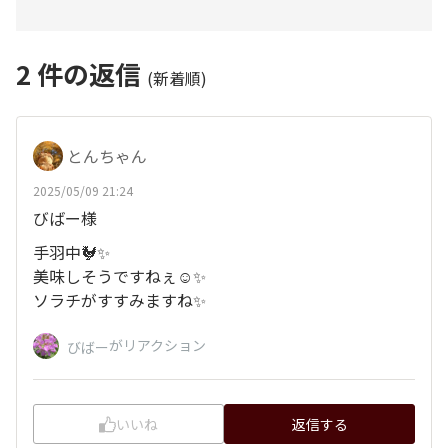
2
件の返信
(新着順)
とんちゃん
2025/05/09 21:24
びばー様
手羽中🐓✨
美味しそうですねぇ☺️✨
ソラチがすすみますね✨
がリアクション
びばー
いいね
返信する