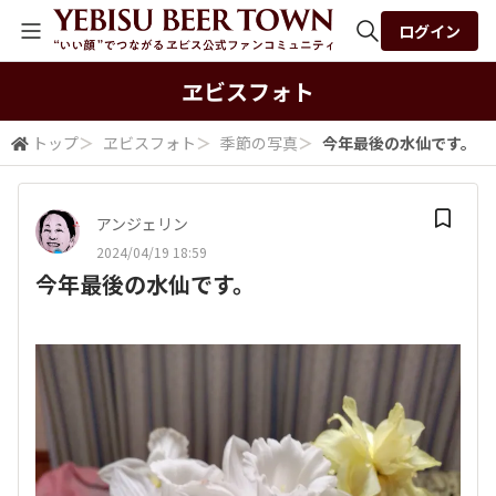
ログイン
全体検索
ヱビスフォト
トップ
＞
ヱビスフォト
＞
季節の写真
＞
今年最後の水仙です。
検索
アンジェリン
2024/04/19 18:59
今年最後の水仙です。